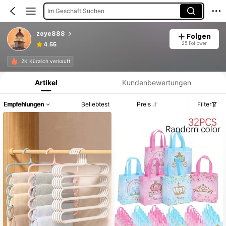
Im Geschäft Suchen
zoye888
Folgen
25 Follower
4.55
Produktinformation: Preisangabe, Verkaufs- und Lagerbestandsdetails.
2K Kürzlich verkauft
Artikel
Kundenbewertungen
Empfehlungen
Beliebtest
Preis
Filter