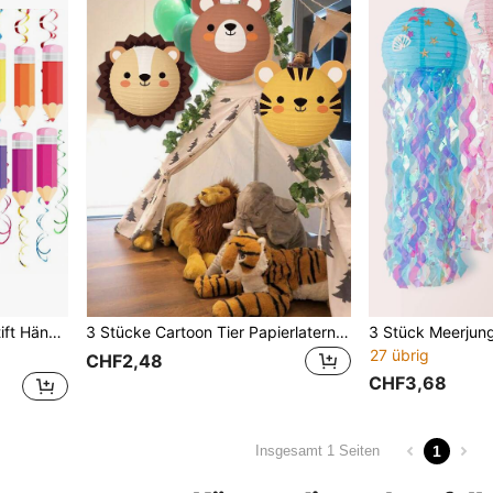
ertags Dekoration, Party Dekoration, Fotografie Requisiten
3 Stücke Cartoon Tier Papierlaterne, Jungle Tiere Tiger, Löwe, Bär hängende Papierlaterne für Geburtstagsfest, Baby-Shower Deko, Weihnachten
27 übrig
CHF2,48
CHF3,68
1
Insgesamt 1 Seiten