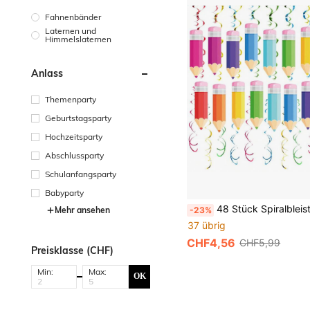
Fahnenbänder
Laternen und
Himmelslaternen
Anlass
Themenparty
Geburtstagsparty
Hochzeitsparty
Abschlussparty
Schulanfangsparty
Babyparty
48 Stück Spiralbleistift Hängedekoration für den Schulanfang, Klassenzimmer Dekoration für den Schulanfang Spiralbleistift, Willkommen Schulanfang Klassenzimmer Dekoration, Fei
-23%
Mehr ansehen
37 übrig
CHF4,56
CHF5,99
Preisklasse (CHF)
Min:
Max:
OK