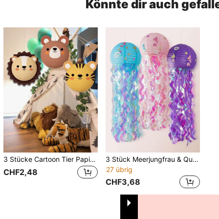
Könnte dir auch gefall
3 Stücke Cartoon Tier Papierlaterne, Jungle Tiere Tiger, Löwe, Bär hängende Papierlaterne für Geburtstagsfest, Baby-Shower Deko, Weihnachten
3 Stück Meerjungfrau & Qualle Papier Laternen Meeresthema Party Deko, Schlafzimmer & Raum Hänge Laternen, Schulbeginn, Valentinstag
27 übrig
CHF2,48
CHF3,68