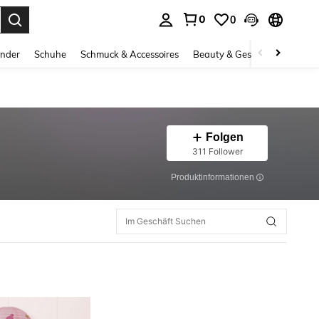
0
0
ess Enter to select.
inder
Schuhe
Schmuck & Accessoires
Beauty & Gesundheit
Gro
Folgen
311 Follower
Produktinformationen