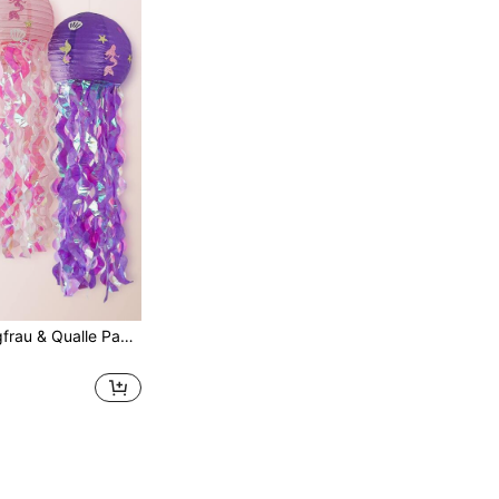
3 Stück Meerjungfrau & Qualle Papier Laternen Meeresthema Party Deko, Schlafzimmer & Raum Hänge Laternen, Schulbeginn, Valentinstag