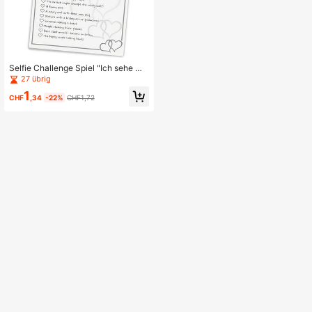
Selfie Challenge Spiel "Ich sehe wa
s, was du nicht siehst" Hochzeitsga
27 übrig
stgeschenkkarten in Schwarz-Weiß
1
CHF
,34
-22%
CHF1,72