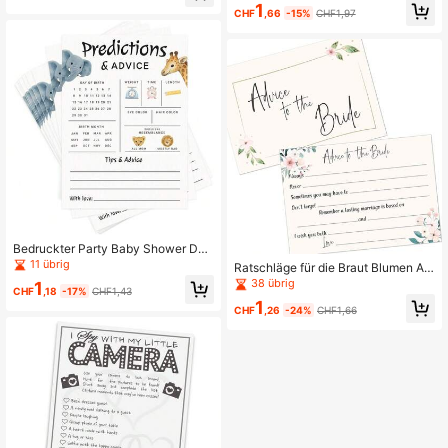
1
party Zubehör Geschenke
CHF
,66
-15%
CHF1,97
Bedruckter Party Baby Shower Dsc
hungel Abenteuer Thema (Windel T
11 übrig
Ratschläge für die Braut Blumen Au
ombola Ticket Einsatz)
sfüll-Karten für Bridal-Shower
38 übrig
1
CHF
,18
-17%
CHF1,43
1
CHF
,26
-24%
CHF1,66