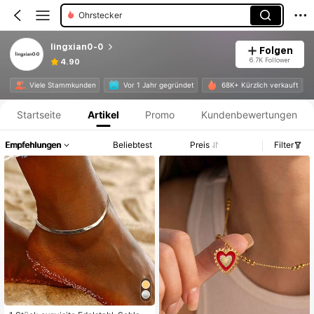
Perlenketten
Ohrhänger
lingxian0-0
Folgen
6.7K Follower
4.90
Produktinformation: Preisangabe, Verkaufs- und Lagerbestandsdetails.
Viele Stammkunden
Vor 1 Jahr gegründet
68K+ Kürzlich verkauft
Startseite
Artikel
Promo
Kundenbewertungen
Empfehlungen
Beliebtest
Preis
Filter