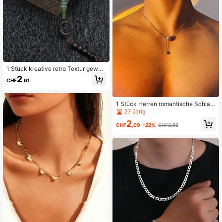
1 Stück kreative retro Textur geweb
te Perlen-Kette, bunte Perlenverarb
2
CHF
,61
eitung, Kultschmuck Dekor
1 Stück Herren romantische Schlan
genknochen-Kette, Edelstahl-Rund
27 übrig
perlen-Halskette, Party- und Feiert
2
agsaccessoire
CHF
,09
-22%
CHF2,69