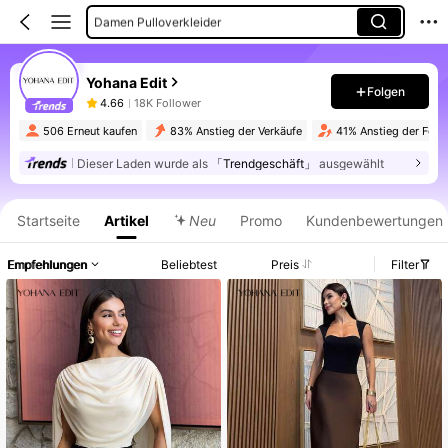
Damen Pulloverkleider
Yohana Edit
Folgen
4.66
18K Follower
506 Erneut kaufen
83% Anstieg der Verkäufe
41% Anstieg der Foll
Dieser Laden wurde als
「Trendgeschäft」
ausgewählt
Produktinformation: Preisangabe, Verkaufs- und Lagerbestandsdetails.
Startseite
Artikel
Neu
Promo
Kundenbewertungen
Empfehlungen
Beliebtest
Preis
Filter