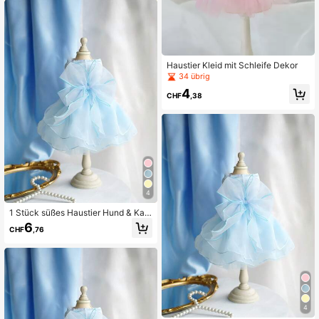
Haustier Kleid mit Schleife Dekor
34 übrig
4
CHF
,38
4
1 Stück süßes Haustier Hund & Kat
ze Kleid, rosa, weiß, blaues Tüll-Out
6
CHF
,76
fit, Hochzeitskleid
4