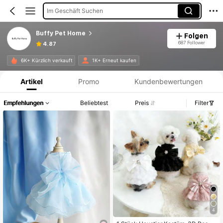
Im Geschäft Suchen
Buffy Pet Home
Folgen
687 Follower
4.87
Produktinformation: Preisangabe, Verkaufs- und Lagerbestandsdetails.
6K+ Kürzlich verkauft
1K+ Erneut kaufen
Artikel
Promo
Kundenbewertungen
Empfehlungen
Beliebtest
Preis
Filter
4