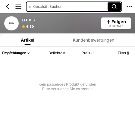
Im Geschäft Suchen
EFDV
Folgen
Produktinformation: Preisangabe, Verkaufs- und Lagerbestandsdetails.
2 Follower
4.50
Artikel
Kundenbewertungen
Empfehlungen
Beliebtest
Preis
Filter
Kein passendes Produkt gefunden
Bitte versuchen Sie es erneut.