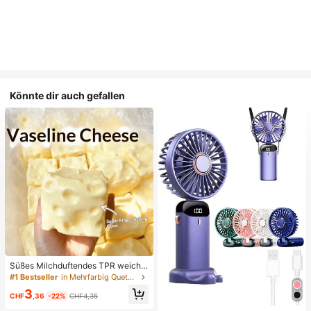
Könnte dir auch gefallen
Süßes Milchduftendes TPR weiche
s quetschbares Dumpling-förmiges
#1 Bestseller
in Mehrfarbig Quetschspielzeug für Teenager
Stressabbau-Spielzeug, 5cm niedli
3
ches lustiges Quetsch-Stressabbau
CHF
,36
-22%
CHF4,35
-Ornament, modisches praktisches