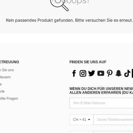
Kein passendes Produkt gefunden. Bitte versuchen Sie es erneut.
ETREUUNG
FINDEN SIE UNS AUF
n Sie uns
teuern
e
WENN DU DICH FÜR UNSEREN NEW
rte
ALLEN ANDEREN ERFAHREN (DU KA
ellte Fragen
CH + 41