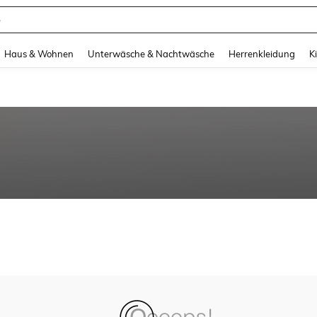
e
and down arrow keys to navigate search Zuletzt gesucht and Suche und Finde. Pr
Haus & Wohnen
Unterwäsche & Nachtwäsche
Herrenkleidung
K