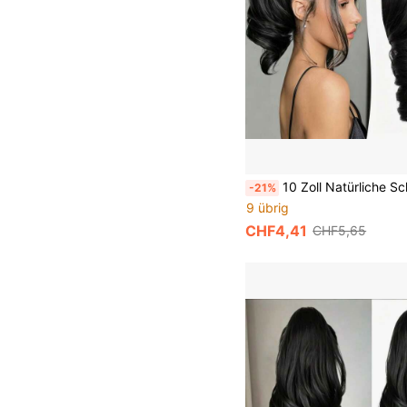
10 Zoll Natürliche Schwarze Spiral Locken Haarspange Pferdeschwanz Synthetische Haarverlängerung Für Täg
-21%
9 übrig
CHF4,41
CHF5,65