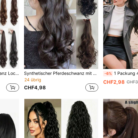
20 Zoll Krallen-Pferdeschwanz Locken Clip-In Haarverlängerungen, lange wellige synthetische Haare Pferdeschwanz kräftige Clip-In Haarverlängerungen, Haarvolumen verbessern Sommer Haaraccessoires
Synthetischer Pferdeschwanz mit Locken, Clip-On Kunstpferdeschwanz, realistische Haarstruktur, flauschig natürlich, langes Haar, tiefer Pferdeschwanz Perücke
1 Packung 45cm lange wellige Pferdeschwanz-Haarverlängerungen, elastisc
-6%
24 übrig
CHF2,98
CHF3
CHF4,98