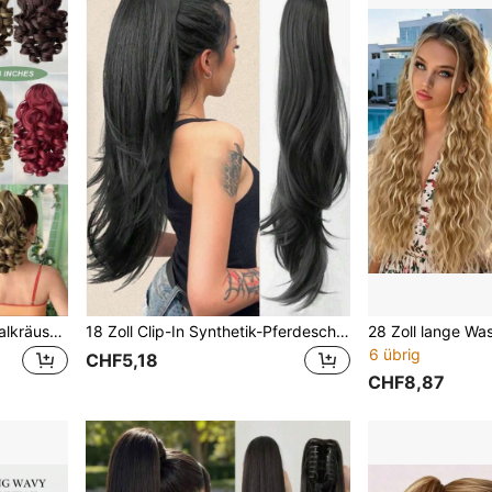
12-14 Zoll Haarclip mit Spiralkräusel-Ponytail-Extensions, synthetisches flauschiges welliges Ponytail-Haarteil für Frauen, Farbverlauf/Aschblond/Braun
18 Zoll Clip-In Synthetik-Pferdeschwanz-Haarteil, elegante flauschige wellige Pferdeschwanz-Perücke, Clip-On Haarverlängerungen für Frauen
6 übrig
CHF5,18
CHF8,87