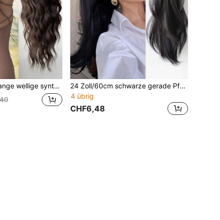
 mit Haarspange, Braun, in mehreren Farben erhältlich, natürlicher welliger Pferdeschwanz für den Alltag
24 Zoll/60cm schwarze gerade Pferdeschwanz Haarverlängerung, hitzebeständiges synthetisches Material, geeignet für den täglichen Gebrauch und Partys, 60cm gestufter Pferdeschwanz Clip, natürlicher schwarzer Pferdeschwanz für Frauen Sommer Haaraccessoires Strand Krallenclips Urlaub Haarclips
4 übrig
,40
CHF6,48