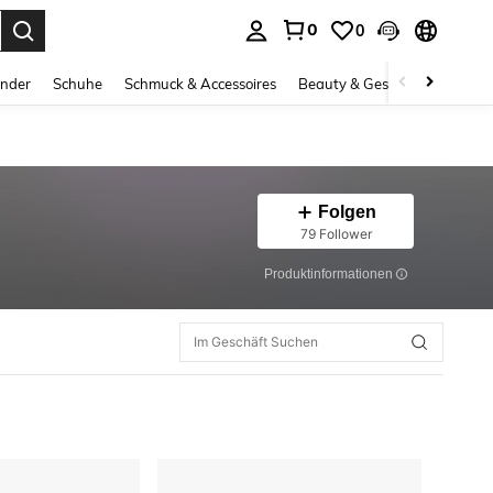
0
0
ess Enter to select.
inder
Schuhe
Schmuck & Accessoires
Beauty & Gesundheit
Gro
Folgen
79 Follower
Produktinformationen