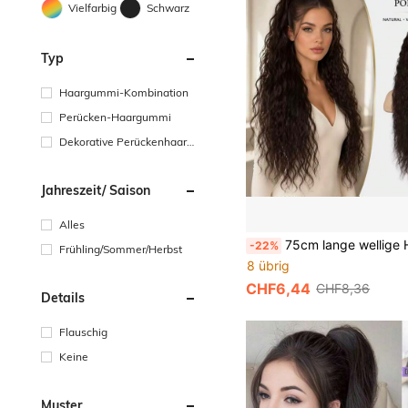
Vielfarbig
Schwarz
Typ
Haargummi-Kombination
Perücken-Haargummi
Dekorative Perückenhaarkl
ammern
Jahreszeit/ Saison
Alles
75cm lange wellige Haarspange Pferdeschwanz Haarextension, flauschige Maiswellen synthetische lockige Pferdeschw
-22%
Frühling/Sommer/Herbst
8 übrig
CHF6,44
CHF8,36
Details
Flauschig
Keine
Muster