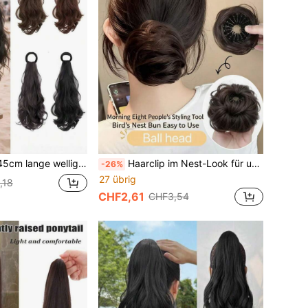
hes Band synthetisches Pferdeschwanz-Haarteil, natürliche lockige Kunsthaare für Frauen, Haaraccessoires
Haarclip im Nest-Look für unordentlichen Dutt, einziehbare wellige lockige Chignon-Haarverlängerung, lässiges Updo-Haarstück als Fake-Dutt-Scrunchie für Damen, für den Alltag, Ponytail-Haargummis, elastische Gummibänder
-26%
27 übrig
,18
CHF2,61
CHF3,54