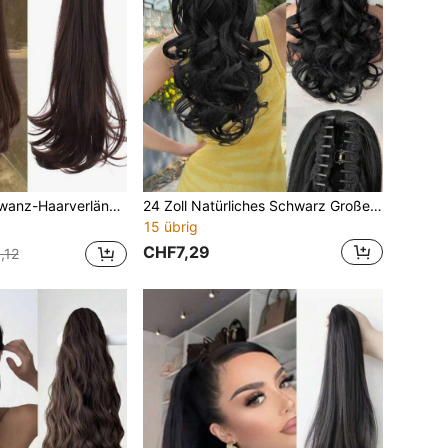
nthetische Pferdeschwanz-Haarspangen in natürlichem Schwarz/Dunkelbraun/Hellbraun, mehrfarbig, künstlich
24 Zoll Natürliches Schwarz Große Welle Haarspange Pferdeschwanz, Natürliche Voluminöse Synthetische Haarverlängerungen, Lockiger Pferdeschwanz Haarteil für Frauen
15 übrig
CHF7,29
,12