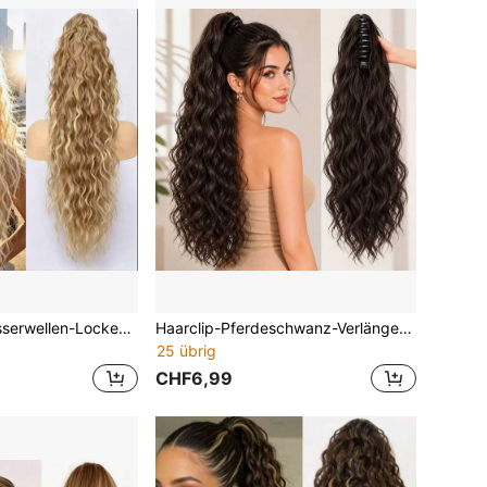
28 Zoll lange Wasserwellen-Locken-Pferdeschwanz-Verlängerung – Synthetikhaar mit Haarklammer, natürliches flauschiges krauses Locken-Haarteil für Frauen für den Alltag & Partys
Haarclip-Pferdeschwanz-Verlängerung, lange Wasserwellen-Locken-Pferdeschwanz-Haarteil, natürlich flauschiges synthetisches Haar, hoher Pferdeschwanz-Perücke für Frauen, für den Alltag und Partys
25 übrig
CHF6,99