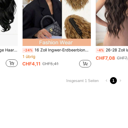
Lange gestufte große wellige Haarverlängerung mit Haarspange, natürliche schwarze synthetische lockige Pferdeschwanz-Perücke, einfach zu installierendes Haarteil für Frauen für den täglichen Gebrauch und Dates
16 Zoll Ingwer-Erdbeerblond lockiger Pferdeschwanz Haarstück, synthetische flauschige Clip-In Pferdeschwanz Verlängerung für Frauen zum täglichen Tragen, Party, Dating, hitzebeständige Kunsthaare, Ingwer-Erdbeerblond / Hellgoldbraun lockiger Pferdeschwanz Sommer Haarzubehör Urlaub Haarspangen
26-28 Zoll lange wellige synthetische Pferdeschwanz-Extensions, Haarstück
-24%
-4%
1 übrig
CHF7,08
CHF7
CHF4,11
CHF5,41
1
Insgesamt 1 Seiten