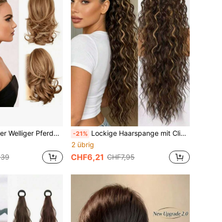
trähnt, gestuft, hohes Volumen, einfach zu installieren für tägliche/Party/formelle Sommer-Haaraccessoires Urlaub Haarklammern
Lockige Haarspange mit Clip für Pferdeschwanz, gewellte synthetische Haarverlängerung mit Highlights, natürlich aussehendes Haaraccessoire für Alltag, Party und Hochzeit für Frauen
-21%
2 übrig
CHF6,21
,39
CHF7,95