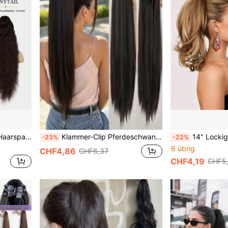
anz Haarstück für Frauen tägliches Styling
Klammer-Clip Pferdeschwanz-Erweiterung 26 Zoll lang, glattes synthetisches Haarstück, natürliches Schwarz/Dunkelbraun, für tägliche Partys, Damen Pferdeschwanz-Haarverlängerungen Urlaub Haaraccessoires
14" Lockiger Welliger Pferdeschwanz – Haarspange aus synthetischem Haar, blond ges
-23%
-22%
6 übrig
CHF4,86
CHF6,37
CHF4,19
CHF5