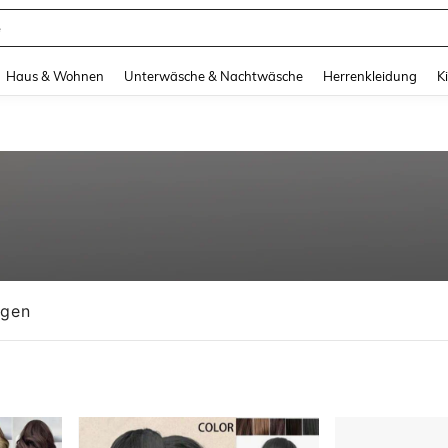
suit Damen
and down arrow keys to navigate search Zuletzt gesucht and Suche und Finde. Pr
Haus & Wohnen
Unterwäsche & Nachtwäsche
Herrenkleidung
K
ngen