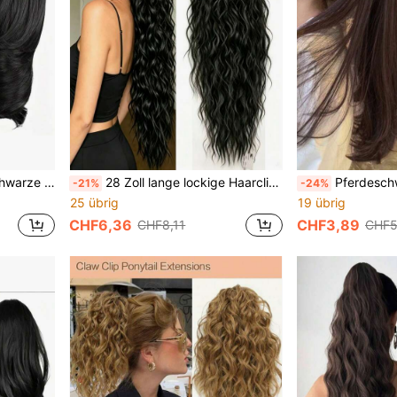
liche Party Hochzeit Urlaub Haarzubehör
28 Zoll lange lockige Haarclip-Pferdeschwanz-Haarverlängerungen, natürliches schwarzes synthetisches kinky lockiges Haarstück, hitzebeständiges flauschiges Haarstück für Frauen für den täglichen Gebrauch & Partys Urlaub Haaraccessoires
Pferdeschwanz-Haarverlängerungen mit Haarspange, lange gestufte sy
-21%
-24%
25 übrig
19 übrig
CHF6,36
CHF3,89
CHF8,11
CHF5