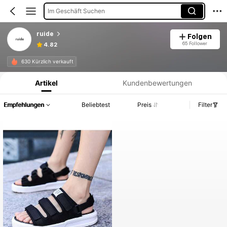
Im Geschäft Suchen
ruide
Folgen
65 Follower
4.82
Produktinformation: Preisangabe, Verkaufs- und Lagerbestandsdetails.
630 Kürzlich verkauft
Artikel
Kundenbewertungen
Empfehlungen
Beliebtest
Preis
Filter