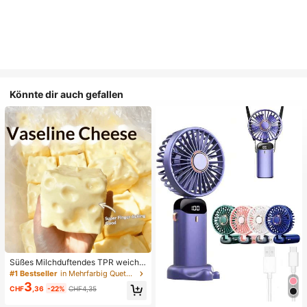
Könnte dir auch gefallen
Süßes Milchduftendes TPR weiche
s quetschbares Dumpling-förmiges
#1 Bestseller
in Mehrfarbig Quetschspielzeug für Teenager
Stressabbau-Spielzeug, 5cm niedli
3
CHF
,36
-22%
CHF4,35
ches lustiges Quetsch-Stressabbau
-Ornament, modisches praktisches