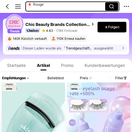
Highlighter
Gesichtsmasken
Chic Beauty Brands Collection Store
Folgen
4.83
178K Follower
140K Kürzlich verkauft
110K Erneut kaufen
Dieser Laden wurde als
「Trendgeschäft」
ausgewählt
Produktinformation: Preisangabe, Verkaufs- und Lagerbestandsdetails.
Startseite
Artikel
Promo
Kundenbewertungen
Empfehlungen
Beliebtest
Preis
Filter