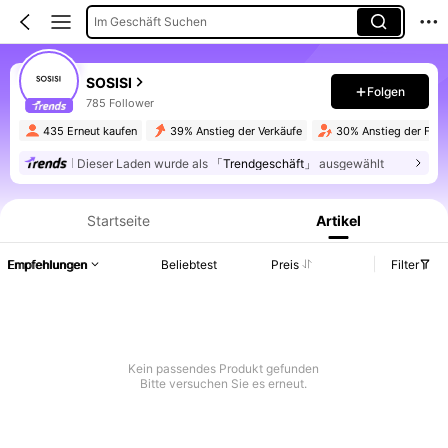
Im Geschäft Suchen
SOSISI
Folgen
785 Follower
435 Erneut kaufen
39% Anstieg der Verkäufe
30% Anstieg der Foll
Dieser Laden wurde als
「Trendgeschäft」
ausgewählt
Produktinformation: Preisangabe, Verkaufs- und Lagerbestandsdetails.
Startseite
Artikel
Empfehlungen
Beliebtest
Preis
Filter
Kein passendes Produkt gefunden
Bitte versuchen Sie es erneut.