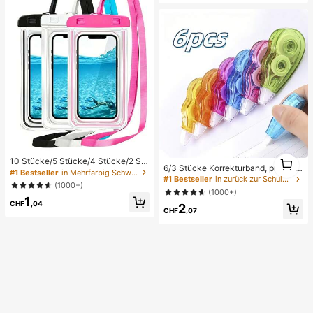
1
10 Stücke/5 Stücke/4 Stücke/2 Stü
6/3 Stücke Korrekturband, praktisc
1
cke/1 Stück wasserdichte Tasche,
#1 Bestseller
in Mehrfarbig Schwimmtasche
h & schnell, sofortige Korrektur, gee
#1 Bestseller
in zurück zur Schule Korrekturband
wasserdichte Unterwasser-Handyt
(1000+)
ignet für Schüler und Büroangestell
asche, wasserdichte Strand-Handy
(1000+)
te, Schulanfang
1
tasche, Sommercamping, Urlaubse
CHF
,04
2
ssentials, Must-Have
CHF
,07