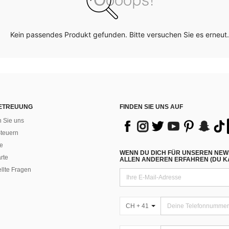
Kein passendes Produkt gefunden. Bitte versuchen Sie es erneut.
ETREUUNG
FINDEN SIE UNS AUF
n Sie uns
teuern
e
WENN DU DICH FÜR UNSEREN NEW
rte
ALLEN ANDEREN ERFAHREN (DU KA
ellte Fragen
CH + 41