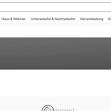
e
and down arrow keys to navigate search Zuletzt gesucht and Suche und Finde. Pr
Haus & Wohnen
Unterwäsche & Nachtwäsche
Herrenkleidung
K