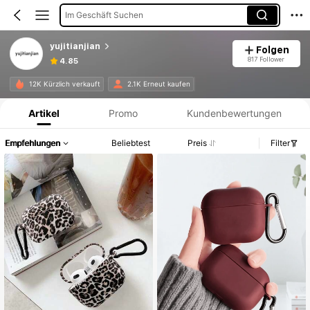
Im Geschäft Suchen
yujitianjian
Folgen
817 Follower
4.85
Produktinformation: Preisangabe, Verkaufs- und Lagerbestandsdetails.
12K Kürzlich verkauft
2.1K Erneut kaufen
Artikel
Promo
Kundenbewertungen
Empfehlungen
Beliebtest
Preis
Filter