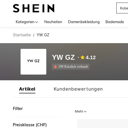
Rob
Use up 
Kategorien
Neuheiten
Damenbekleidung
Bademode
Startseite
YW GZ
/
YW GZ
4.12
199 Kürzlich verkauft
Artikel
Kundenbewertungen
Filter
Mehr
Preisklasse (CHF)