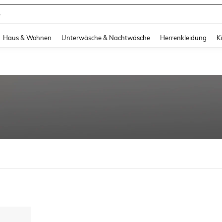
e
and down arrow keys to navigate search Zuletzt gesucht and Suche und Finde. Pr
Haus & Wohnen
Unterwäsche & Nachtwäsche
Herrenkleidung
K