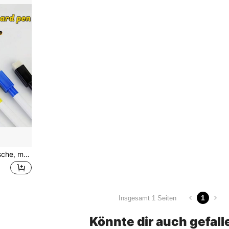
8 Stück/Set nicht-magnetische, magnetische löschbare Stifte geeignet zum Schreiben, Unterrichten, Zeichnen und Malen. Diese Stifte haben leuchtende Farben, lassen sich leicht ohne Rückstände auslöschen und haben eine hohe Löschkapazität. Kleine Kritzelstifte zum Zeichnen und Malen.
1
Insgesamt 1 Seiten
Könnte dir auch gefall