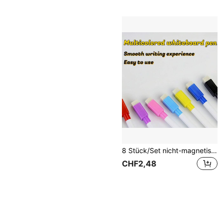
8 Stück/Set nicht-magnetische, magnetische löschbare Stifte geeignet zum Schreiben, Unterrichten, Zeichnen und Malen. Diese Stifte haben leuchtende Farben, lassen sich leicht ohne Rückstände auslöschen und haben eine hohe Löschkapazität. Kleine Kritzelstifte zum Zeichnen und Malen.
CHF2,48