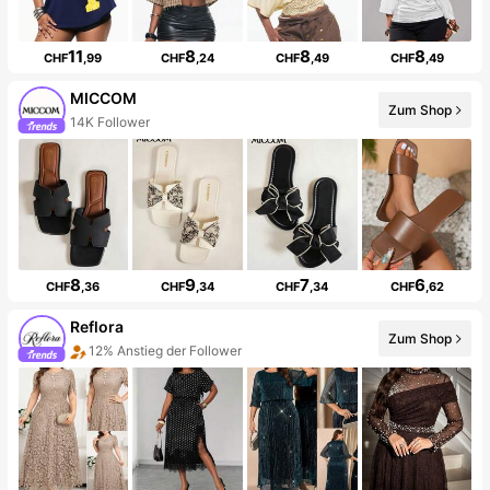
11
8
8
8
CHF
,99
CHF
,24
CHF
,49
CHF
,49
MICCOM
Zum Shop
14K Follower
8
9
7
6
CHF
,36
CHF
,34
CHF
,34
CHF
,62
Reflora
Zum Shop
12% Anstieg der Follower