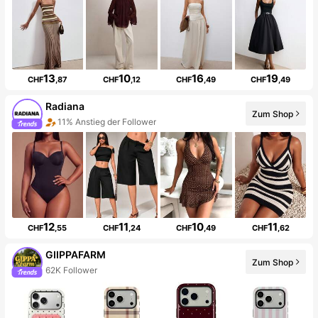
13
10
16
19
CHF
,87
CHF
,12
CHF
,49
CHF
,49
Radiana
Zum Shop
11% Anstieg der Follower
12
11
10
11
CHF
,55
CHF
,24
CHF
,49
CHF
,62
GIIPPAFARM
Zum Shop
62K Follower