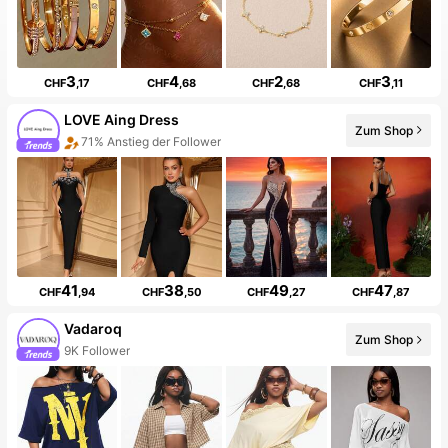
3
4
2
3
CHF
,17
CHF
,68
CHF
,68
CHF
,11
LOVE Aing Dress
Zum Shop
71% Anstieg der Follower
41
38
49
47
CHF
,94
CHF
,50
CHF
,27
CHF
,87
Vadaroq
Zum Shop
9K Follower