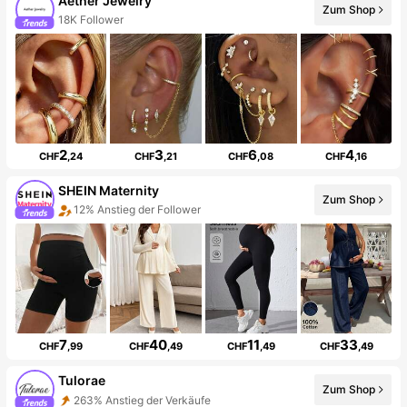
Aether Jewelry
Zum Shop
18K Follower
2
3
6
4
CHF
,24
CHF
,21
CHF
,08
CHF
,16
SHEIN Maternity
Zum Shop
12% Anstieg der Follower
7
40
11
33
CHF
,99
CHF
,49
CHF
,49
CHF
,49
Tulorae
Zum Shop
263% Anstieg der Verkäufe