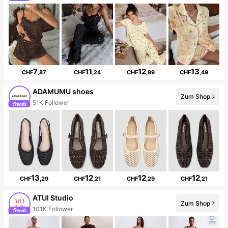
7
11
12
13
CHF
,87
CHF
,24
CHF
,99
CHF
,49
ADAMUMU shoes
Zum Shop
51K Follower
13
12
12
12
CHF
,29
CHF
,21
CHF
,29
CHF
,21
ATUI Studio
Zum Shop
101K Follower