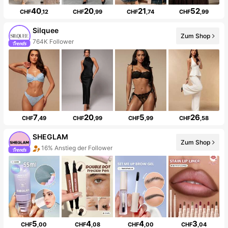
40
20
21
52
CHF
,12
CHF
,99
CHF
,74
CHF
,99
Silquee
Zum Shop
764K Follower
7
20
5
26
CHF
,49
CHF
,99
CHF
,99
CHF
,58
SHEGLAM
Zum Shop
16% Anstieg der Follower
5
4
4
3
CHF
,00
CHF
,08
CHF
,00
CHF
,04