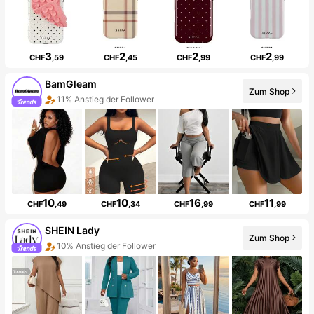
3
2
2
2
CHF
,59
CHF
,45
CHF
,99
CHF
,99
BamGleam
Zum Shop
11% Anstieg der Follower
10
10
16
11
CHF
,49
CHF
,34
CHF
,99
CHF
,99
SHEIN Lady
Zum Shop
10% Anstieg der Follower