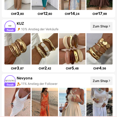
3
12
14
17
CHF
,80
CHF
,80
CHF
,24
CHF
,99
KUZ
Zum Shop
10% Anstieg der Verkäufe
3
2
5
4
CHF
,87
CHF
,42
CHF
,48
CHF
,56
Nevyona
Zum Shop
11% Anstieg der Follower