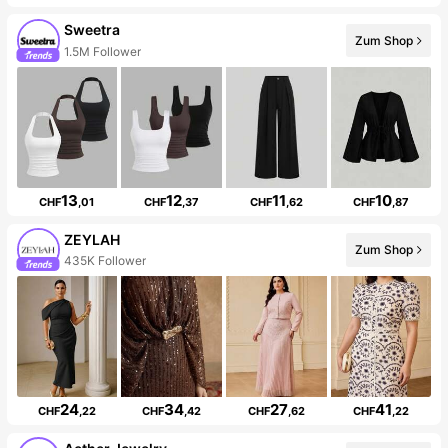
Sweetra
Zum Shop
1.5M Follower
13
12
11
10
CHF
,01
CHF
,37
CHF
,62
CHF
,87
ZEYLAH
Zum Shop
435K Follower
24
34
27
41
CHF
,22
CHF
,42
CHF
,62
CHF
,22