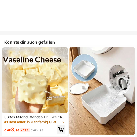
Könnte dir auch gefallen
Süßes Milchduftendes TPR weiche
s quetschbares Dumpling-förmiges
#1 Bestseller
in Mehrfarbig Quetschspielzeug für Teenager
Stressabbau-Spielzeug, 5cm niedli
3
ches lustiges Quetsch-Stressabbau
CHF
,36
-22%
CHF4,35
-Ornament, modisches praktisches