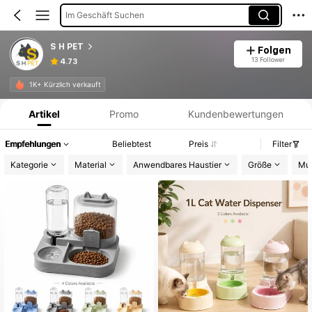
Im Geschäft Suchen
S H PET
Folgen
13 Follower
4.73
Produktinformation: Preisangabe, Verkaufs- und Lagerbestandsdetails.
1K+ Kürzlich verkauft
Artikel
Promo
Kundenbewertungen
Empfehlungen
Beliebtest
Preis
Filter
Kategorie
Material
Anwendbares Haustier
Größe
Mus