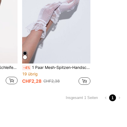
Fischnetzstrumpfhose mit Schleife Dekor
1 Paar Mesh-Spitzen-Handschuhe (Blumenmuster und Platzierung auf den Handschuhen sind zufällig)
-4%
19 übrig
CHF2,28
CHF2,38
1
Insgesamt 1 Seiten