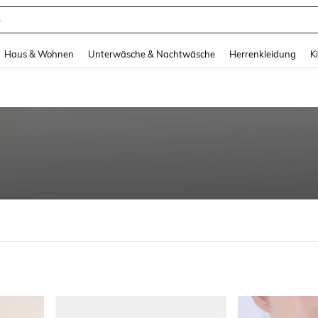
e
and down arrow keys to navigate search Zuletzt gesucht and Suche und Finde. Pr
Haus & Wohnen
Unterwäsche & Nachtwäsche
Herrenkleidung
K