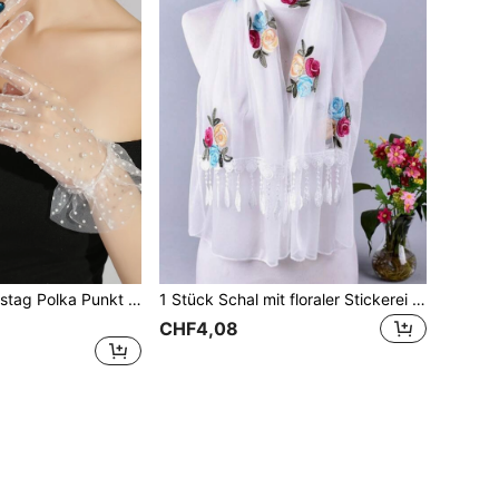
Hochzeit Valentinstag Polka Punkt Mesh Handschuhe
1 Stück Schal mit floraler Stickerei und Quaste, eleganter floraler Boho Kopftuch, Haarband, Stirnband, ideal zum Verschönern Ihres Looks zum Valentinstag
CHF4,08