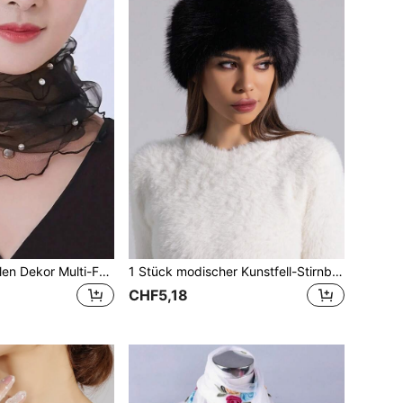
1 Stück Kunstperlen Dekor Multi-Funktions Halstuch (Platzierung der Kunstperlen ist zufällig) Valentinstag
1 Stück modischer Kunstfell-Stirnband-Hut ohne Oberteil, warm, Sommer, Strand, Urlaub, Reise
CHF5,18