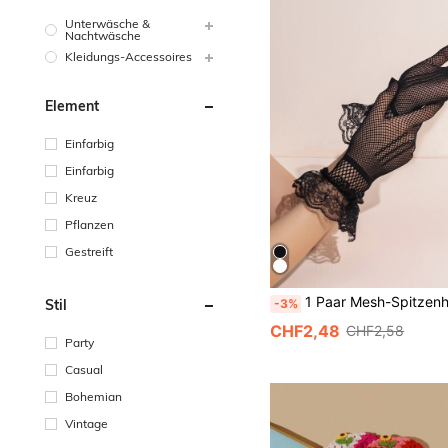
Unterwäsche &
Nachtwäsche
Kleidungs-Accessoires
Element
Einfarbig
Einfarbig
Kreuz
Pflanzen
Gestreift
1 Paar Mesh-Spitzenhandschuhe (Blumenmuster und Platzierung auf den H
-3%
Stil
CHF2,48
CHF2,58
Party
Casual
Bohemian
Vintage