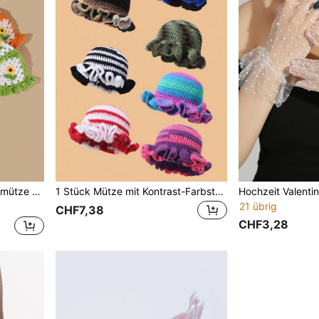
lumen-Verzierung
1 Stück Mütze mit Kontrast-Farbstrickmuster und großer Rüschenborte, handgemacht gehäkelt (Hutfarbe zufällig)
21 übrig
CHF7,38
CHF3,28