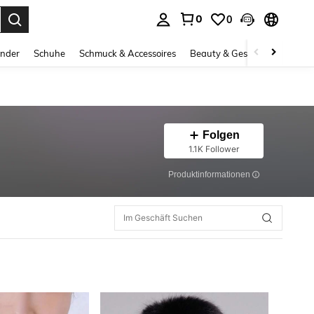
0
0
ess Enter to select.
inder
Schuhe
Schmuck & Accessoires
Beauty & Gesundheit
Gro
Folgen
1.1K Follower
Produktinformationen