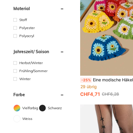
Material
Stoff
Polyester
Polyacryl
Jahreszeit/ Saison
Herbst/Winter
Frühling/Sommer
Winter
Eine modische Häkelmütze mit 3D Sonnenblumenb
-25%
29 übrig
CHF4,71
CHF6,28
Farbe
Vielfarbig
Schwarz
Weiss