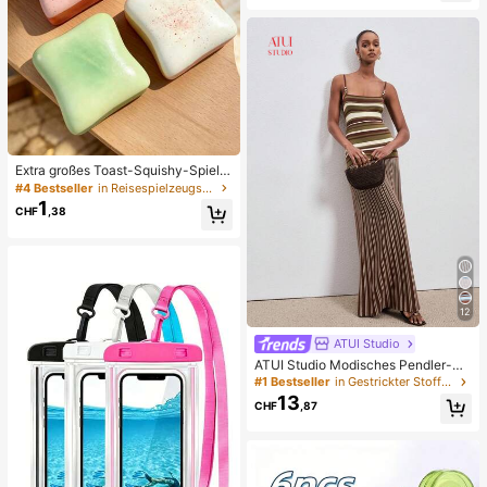
us 7/8, stoßfeste glatte Schutzhüll
e, langanhaltend Design, hautfreun
dliches Material
Extra großes Toast-Squishy-Spielz
eug, superweiches Buttertoast-Stre
#4 Bestseller
in Reisespielzeugset Quetschspielzeug für Teenager
ssabbau-Drückspielzeug, erhältlich
1
CHF
,38
in Rosa, Gelb, Weiß und Grün, Stres
sabbau-Squishy-Spielzeug -- perf
ekt für Geburtstags- und Feiertagsg
eschenke, tägliche kleine Überrasc
hungsgeschenke, Kawaii, stimmun
gsaufhellend
12
ATUI Studio
ATUI Studio Modisches Pendler-Str
eifenkleid aus Strick für Damen, So
#1 Bestseller
in Gestrickter Stoff Damen Pulloverkleider
mmer
13
CHF
,87