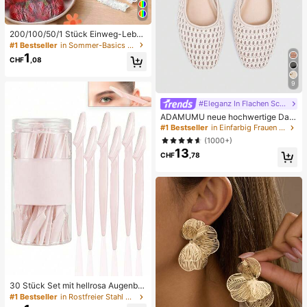
200/100/50/1 Stück Einweg-Leben
smittel-Frischhaltefolien-Abdeckun
#1 Bestseller
in Sommer-Basics Aufbewahrung und Organisation in
gen, Duschkopf-Abdeckungen, Me
1
CHF
,08
hrzweck-Einweg-Schrumpfbeutel,
Einweg-Schuhüberzüge, verdickte
Küchen-Frischhaltefolie, Haushalts
9
-Kühlschrank-Lebensmittel-Konser
vierungs-Abdeckungen, elastische
#Eleganz In Flachen Schuhen
Stretch-Abdeckungen, für den tägli
ADAMUMU neue hochwertige Dam
chen Gebrauch
en-Mode-Bequeme Raffia-geflocht
#1 Bestseller
in Einfarbig Frauen Wohnungen
ene flache Schuhe, süß für den tägl
(1000+)
ichen Gebrauch, Frühling/Sommer
13
Urlaub, schick & elegant
CHF
,78
30 Stück Set mit hellrosa Augenbra
uen-Rasierern & Rasierern, Augenb
#1 Bestseller
in Rostfreier Stahl Haarschneider und -entfernung
rauen-Trimmer, Peeling- & Pflegew