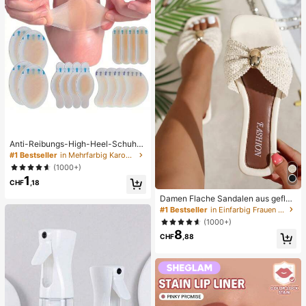
Anti-Reibungs-High-Heel-Schuhp
olster, Anti-Reibungs-Polster, einze
#1 Bestseller
in Mehrfarbig Karosserie-Anti-Reibungs-Pads
ln verpackte Anti-Reibungs-Fersen
(1000+)
polster, Anti-Scheuer-Polster, Schu
1
h-Fersenpolster, Fußpolster
CHF
,18
Damen Flache Sandalen aus gefloc
htenem Stroh mit Schleife und Met
#1 Bestseller
in Einfarbig Frauen Flache Sandalen
alldekor, bequemer minimalistischer
(1000+)
Stil für Urlaub, Strand, Zuhause, täg
8
liche Nutzung, weiße geflochtene o
CHF
,88
ffene Zehen Pantoffeln, Boho Chic