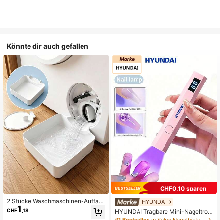
Könnte dir auch gefallen
CHF0,10 sparen
2 Stücke Waschmaschinen-Auffan
HYUNDAI
1
gwanne Tropfschale, wasserdichte
CHF
,18
HYUNDAI Tragbare Mini-Nageltroc
Bodenschutzmatte für Waschraum,
kner Aufladbare Handheld-Nagella
#1 Bestseller
in Salon Nagelhärtungslampen und -trockner