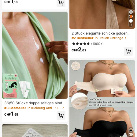
1
CHF
,18
erkzeuge, Körperhaartrimmer, Auge
nbrauen-Formungs-Set für Frauen
mit langen Klingen und Präzisionss
chutz, geeignet für Zuhause oder R
eisen
14
2 Stück elegante schicke goldene
Blumen-Ohrstecker, geeignet für de
#2 Bestseller
in Frauen Ohrringe
n täglichen Gebrauch, Dates, Party
(1000+)
s, Festivals, Geschenke, Bankette,
2
Schmuck-Matching, Geschenk für
CHF
,62
sie
36/50 Stücke doppelseitiges Mode
klebeband, transparentes doppelsei
#3 Bestseller
in Kleidung Anti-Rutsch-Zubehör
tiges Klebeband für Frauen, spurlos
1
CHF
,55
es unsichtbares Brustverstärkungs
band, starkes Klebeband für Kleidu
ng, rutschfeste Zubehörteile, Fixier
aufkleber, Schulanfang, Verhindern
von Freilegung, Reise/Hochzeit/Le