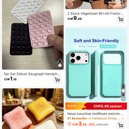
hrer Halloween Geschenke
16
2 Stück trägerloser BH mit Frontver
9
schluss, verbesserter rutschfester S
CHF
,49
ilikonstreifen, weiche dünne Cups,
drahtloser Push-Up Damen-Desso
us, Schwarz und Beige, Hochzeit
5er Set Silikon Saugnapf Handyhüll
1
e Halter, Saugnapf Handy Ständer,
CHF
,16
Klebender Handyhalter, Klebender
Handy Ständer (Vor der Verwendun
g bitte die Oberfläche sorgfältig rein
igen, um sicherzustellen, dass sie s
auber und flach ist. 30 Minuten nac
38
h dem Anbringen warten, bevor Sie
es benutzen), Must Have
CHF0,46 sparen
Neue luxuriöse stoßfeste weiche be
ige Handyhülle, kompatibel mit iPh
#1 Bestseller
in Farbblock Einfache Handyhüllen
one 17 16 15 Pro 14 Plus 13 12 11 17
3
CHF
,48
-11%
CHF3,94
Pro Max Air XR XS Max X/XS 7/8 Pl