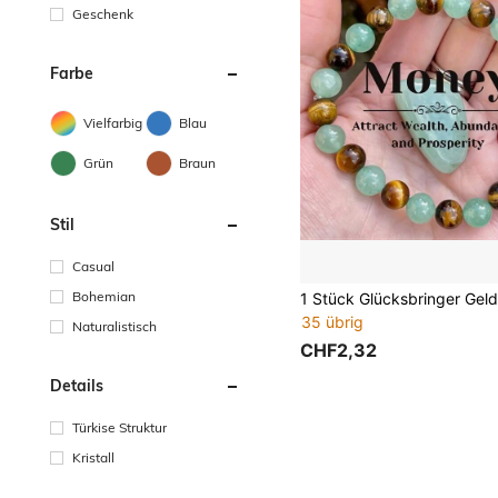
Geschenk
Farbe
Vielfarbig
Blau
Grün
Braun
Stil
Casual
Bohemian
35 übrig
Naturalistisch
CHF2,32
Details
Türkise Struktur
Kristall