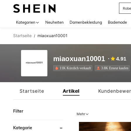
Rob
Use up 
Kategorien
Neuheiten
Damenbekleidung
Bademode
Startseite
miaoxuan10001
/
miaoxuan10001
4.91
11K Kürzlich verkauft
3.8K Erneut kaufen
Startseite
Artikel
Kundenbewer
Filter
Mehr
Kategorie