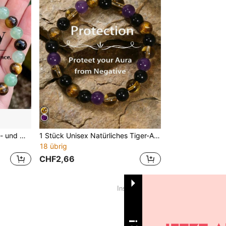
1 Stück Glücksbringer Geld- und Wohlstand Armband für Frauen - handgefertigt aus grünen Jade 8mm Naturstein Perlen, Perlenarmband für Frauen, Schmuck für Frauen
1 Stück Unisex Natürliches Tiger-Auge Perlenarmband, Stressabbau und Schutz
18 übrig
CHF2,66
1
Insgesamt 1 Seiten