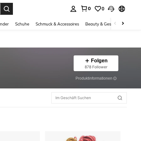
0
0
ess Enter to select.
inder
Schuhe
Schmuck & Accessoires
Beauty & Gesundheit
Gro
Folgen
878 Follower
Produktinformationen