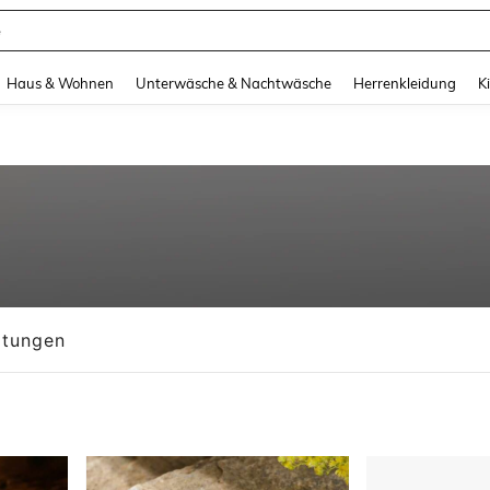
e
and down arrow keys to navigate search Zuletzt gesucht and Suche und Finde. Pr
Haus & Wohnen
Unterwäsche & Nachtwäsche
Herrenkleidung
K
tungen