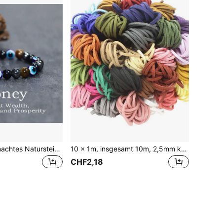
1 Stück handgemachtes Naturstein Tiger Auge Teufels Auge Perlenarmband, Schmuckgeschenk für Frauen und Männer
10 x 1m, insgesamt 10m, 2,5mm koreanisches Samt-Seil, samtähnliches Leder geflochtenes Armband Halskette Handarbeit DIY Schmuckherstellung Nähzubehör
CHF2,18