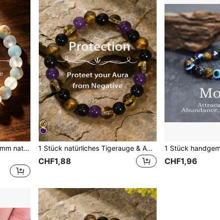
1 Stück Vintage Boho Stil 8mm natürlicher Shoushan Stein Perlen Armband, bedeutet Gesundheit & Glück, elastisches Armband für Frauen, geeignet als täglicher und Urlaubs Schmuckzubehör
1 Stück natürliches Tigerauge & Amethyst Perlen Dehnungsarmband, Energieausgleichendes Kristallschmuckgeschenk für Männer & Frauen
CHF1,88
CHF1,96