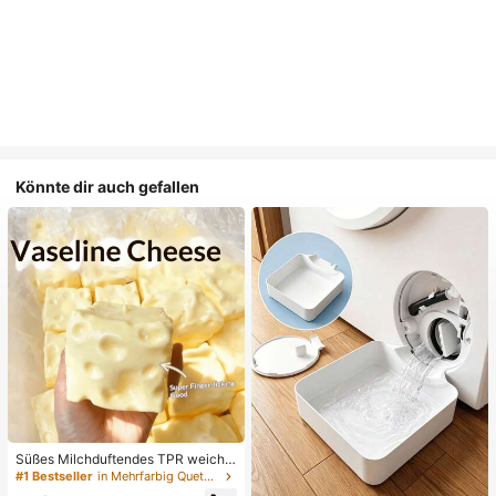
Könnte dir auch gefallen
Süßes Milchduftendes TPR weiche
s quetschbares Dumpling-förmiges
#1 Bestseller
in Mehrfarbig Quetschspielzeug für Teenager
Stressabbau-Spielzeug, 5cm niedli