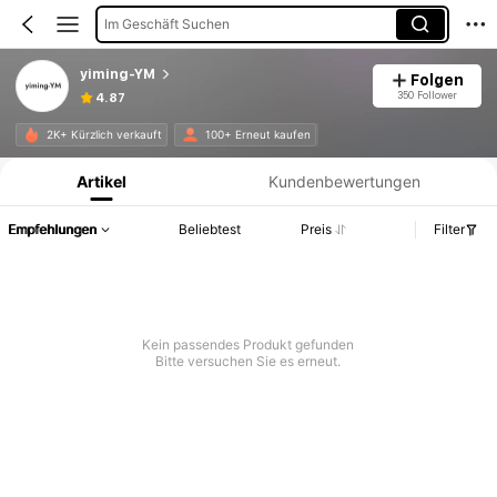
Im Geschäft Suchen
yiming-YM
Folgen
350 Follower
4.87
Produktinformation: Preisangabe, Verkaufs- und Lagerbestandsdetails.
2K+ Kürzlich verkauft
100+ Erneut kaufen
Artikel
Kundenbewertungen
Empfehlungen
Beliebtest
Preis
Filter
Kein passendes Produkt gefunden
Bitte versuchen Sie es erneut.