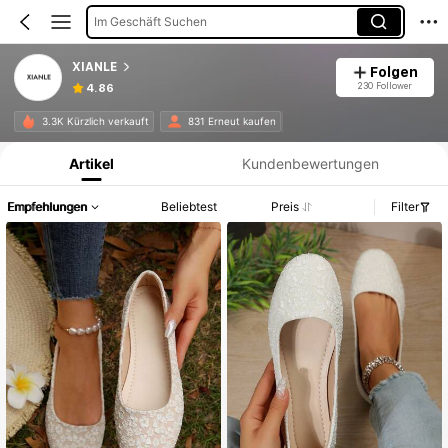
Im Geschäft Suchen
XIANLE
Folgen
230 Follower
4.86
Produktinformation: Preisangabe, Verkaufs- und Lagerbestandsdetails.
3.3K Kürzlich verkauft
831 Erneut kaufen
Artikel
Kundenbewertungen
Empfehlungen
Beliebtest
Preis
Filter