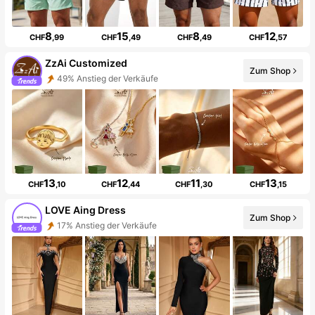
8
15
8
12
CHF
,99
CHF
,49
CHF
,49
CHF
,57
ZzAi Customized
Zum Shop
49% Anstieg der Verkäufe
13
12
11
13
CHF
,10
CHF
,44
CHF
,30
CHF
,15
LOVE Aing Dress
Zum Shop
17% Anstieg der Verkäufe