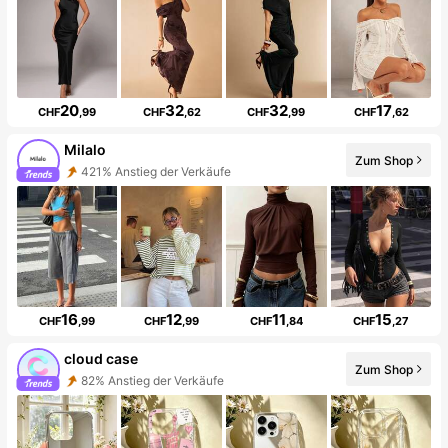
20
32
32
17
CHF
,99
CHF
,62
CHF
,99
CHF
,62
Milalo
Zum Shop
421% Anstieg der Verkäufe
16
12
11
15
CHF
,99
CHF
,99
CHF
,84
CHF
,27
cloud case
Zum Shop
82% Anstieg der Verkäufe