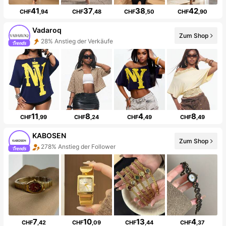
41
37
38
42
CHF
,94
CHF
,48
CHF
,50
CHF
,90
Vadaroq
Zum Shop
28% Anstieg der Verkäufe
11
8
4
8
CHF
,99
CHF
,24
CHF
,49
CHF
,49
KABOSEN
Zum Shop
278% Anstieg der Follower
7
10
13
4
CHF
,42
CHF
,09
CHF
,44
CHF
,37