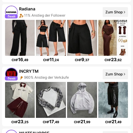
Radiana
Zum Shop
11% Anstieg der Follower
16
11
9
23
CHF
,49
CHF
,24
CHF
,37
CHF
,62
INCRYTM
Zum Shop
960% Anstieg der Verkäufe
23
17
21
21
CHF
,25
CHF
,49
CHF
,99
CHF
,49