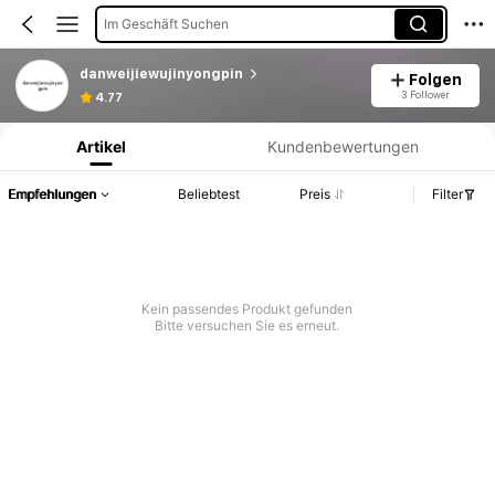
Im Geschäft Suchen
danweijiewujinyongpin
Folgen
Produktinformation: Preisangabe, Verkaufs- und Lagerbestandsdetails.
3 Follower
4.77
Artikel
Kundenbewertungen
Empfehlungen
Beliebtest
Preis
Filter
Kein passendes Produkt gefunden
Bitte versuchen Sie es erneut.