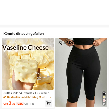
Könnte dir auch gefallen
Süßes Milchduftendes TPR weiche
s quetschbares Dumpling-förmiges
#1 Bestseller
in Mehrfarbig Quetschspielzeug für Teenager
Stressabbau-Spielzeug, 5cm niedli
3
ches lustiges Quetsch-Stressabbau
CHF
,36
-22%
CHF4,35
14
-Ornament, modisches praktisches