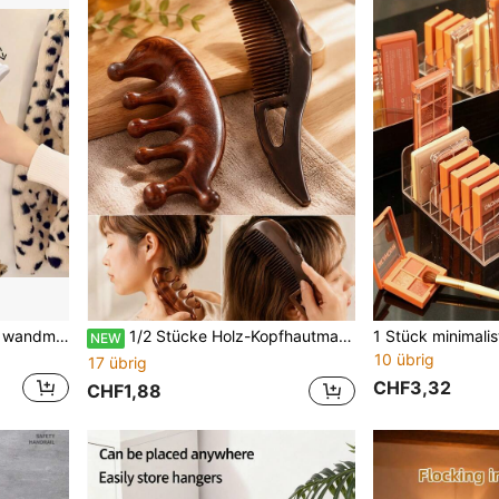
2/4 Stücke platzsparender wandmontierter Kleiderhänger, faltbarer ABS-Kunststoff Kleiderorganizer mit Mehrhaken-Design, moderner weißer drehbarer Aufbewahrungsständer für Schrank, Schlafzimmer, Studentenwohnheim, Waschküche, Badezimmer, Heimorganisation
1/2 Stücke Holz-Kopfhautmassage-Kamm-Set, Ein-Klick-Selbstreinigungs-Haarbürste, ergonomischer tragbarer Kopf- & Kopfhaut-Massager, braunes Haarpflege-Werkzeugset, tragbares Schönheitszubehör, geeignet für Zuhause, SPA, Salon, Reisen, tägliche Nutzung, Geschenk
NEW
10 übrig
17 übrig
CHF3,32
CHF1,88