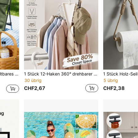
n-Sitz für Wandern, Angeln, Reisen, Festivals und Sportveranstaltungen
1 Stück 12-Haken 360° drehbarer platzsparender PP-Kunststoff Kleiderschrank Aufbewahrungshaken, moderner weißer V-förmiger vertikaler Aufbewahrungsständer, Mehrfach-Haken Hut Schal Gürtel Tasche Aufbewahrungsständer, Wohnheim-Essentials, Apartment-Essentials, Schlafzimmer Kleiderschrank Organizer
30 übrig
5 übrig
CHF2,67
CHF2,38