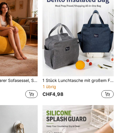
1 Stück aufblasbarer Sofasessel, Sitzsack, modernes aufblasbares Kissen, Outdoor-Sofa, tragbarer Outdoor-Campingstuhl, geeignet für Wohnzimmer, Schlafzimmer, Outdoor und Garten, Outdoor-Campingausrüstung
1 Stück Lunchtasche mit großem Fassungsvermögen aus Oxford-Stoff, doppellagig isoliert mit Aluminiumfolien-Auskleidung, tragbare Bento-Tasche mit mehreren Fächern, minimalistische einfarbige Thermotasche zur Lebensmittelaufbewahrung mit Seitentaschen, für Schule, Picknick, Reisen, Sommer-Essentials
1 übrig
CHF4,98