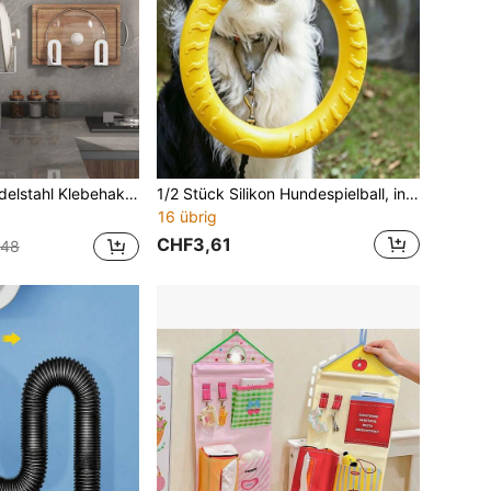
- und Badezimmer-Organizer für Topfdeckel, Handtücher, Kleidung, Hüte, Körbe, platzsparender Aufbewahrungsständer, moderne Heimorganisations-Accessoires
1/2 Stück Silikon Hundespielball, interaktives Welpentrainings-Kauspielzeug, weiche flexible Haustier-Flugscheibe, geeignet für kleine, mittlere und große Hunde, Indoor- und Outdoor-Bewegungsspielzeug, Hundetraining-Zubehör, Haustier-Aktivitäts-Apportier-Zubehör
16 übrig
CHF3,61
,48