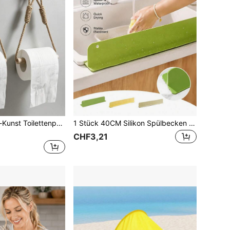
1 Stück Holz-Seil-Kunst Toilettenpapierhalter, rustikaler wandmontierter Rollenhalter, Badezimmer-Aufbewahrungsregal im Landhaus-Boho-Stil, hängender Toilettenpapierhalter in Naturholzfarbe, minimalistisches Heimdekor-Aufbewahrungszubehör, geeignet für Badezimmer, Waschraum, Gästezimmer, Wohnung, Wohnmobil, Hütte
1 Stück 40CM Silikon Spülbecken Spritzschutz, Saugnapf Küchenarbeitsplatte Spritzschutzbarriere, faltbarer Spritzschutz, moderner einfarbiger Spülbecken Schutz, Küchenzubehör, Apartment Essentials, Badezimmer Aufbewahrung
CHF3,21