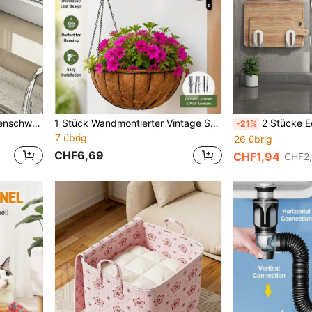
1 Stück abtropfbarer Küchenschwammhalter, wandmontierter Seifenhalter ohne Bohren für die Arbeitsplatte, multifunktionaler Spülbecken-Organizer mit Besteckhalter, Abtropfschale und Handtuchstange, Küchen- und Badezimmer-Arbeitsplatten-Organizer für Reinigungsmittel, Haushalts- und Wohnungs- und Wohnheim-Essentials
1 Stück Wandmontierter Vintage Schwarzer Metall Pflanzenhaken Halter, dekorativer Blumenkorb Halter mit Blattmuster, industrieller nordischer Stil Wandregal, geeignet für Garten, Balkon, Hof, Wohnzimmer, Schlafzimmer, Eingangsbereich Heimdekoration, Innen- und Außenpflanzen Aufbewahrungsregal
2 Stücke Edelstahl Klebehaken, Aufhängungshaken ohne Bohren mit Kleber, multifunktionaler Küchen
-21%
7 übrig
26 übrig
CHF6,69
CHF1,94
CHF2