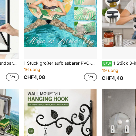
2/5 Stücke A4 wiederverwendbare wasserdichte PVC Magnet-Fotorahmen, selbstklebende Kunst-Anzeigerahmen, moderne schwarze Poster- & Zertifikatshalter, doppelseitige Wanddekoration, geeignet für Fotos, Gemälde, Skizzen, Zuhause, Büro, Klassenzimmer, Wohnheim Galeriewand
1 Stück großer aufblasbarer PVC-Poolschwimmring, tropischer Zitronen- & Palmenblatt-Muster Wasserliege-Schlauch, bequemer U-förmiger Schwimmsitz, Sommer-Pool-Liege, geeignet für Strand, See, Resort, Urlaub, Poolparty, Wassersport, Outdoor-Schwimmzubehör
1 Stück 3-in-1 multifunktionaler Dosenöffner, Edelstahl Küchenwerkzeug mit leichtem Griff, Flaschen
NEW
16 übrig
19 übrig
CHF4,08
CHF4,48