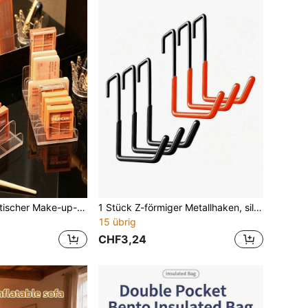
1 Stück minimalistischer Make-up-Organizer-Ständer, Desktop-Kosmetik-Aufbewahrungshalter für Lippenstifte, Lidschatten, Hautpflege, Parfüm und Pinsel, moderner Schminktisch-Organizer für Arbeitsplatte, Schlafzimmer, Badezimmer und Kommode, Make-up-Aufbewahrung für Zuhause, Wohnung und Wohnheim, Essentials
1 Stück Z-förmiger Metallhaken, silikonbeschichteter Schrankhaken, moderner schwarzer & roter Industriestil S-förmiger Haken Aufbewahrung, geeignet für Küche Badezimmer Kleiderschrank Türstange, multifunktionaler Aufbewahrungshaken, kann Taschen Kleidung Kochgeschirr aufhängen, Haushaltsaufbewahrung Apartment Essentiell
15 übrig
CHF3,24