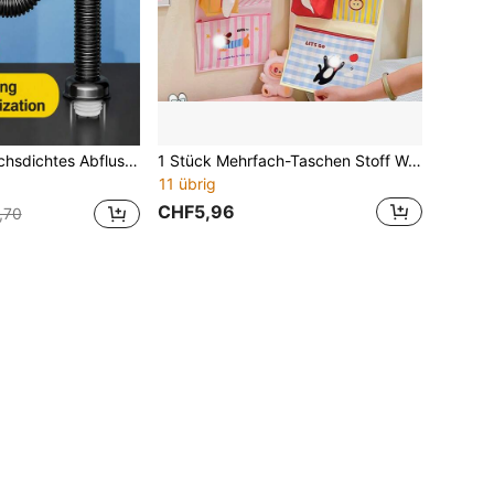
, flexibles Ablaufrohr, einfache Installation, Badezimmer Zubehör, Wohndekoration
1 Stück Mehrfach-Taschen Stoff Wandaufbewahrungstasche, süße hausförmige Cartoon Aufbewahrungstasche, Nachttisch Taschentuchhalter, Spielzeug, Buch, Fernbedienung und Lernmaterialien Aufbewahrung, geeignet für Kinderzimmer, Kinderzimmer, Schlafzimmer, Wohnheim, Spielzimmer und Heimdekoration
11 übrig
CHF5,96
,70