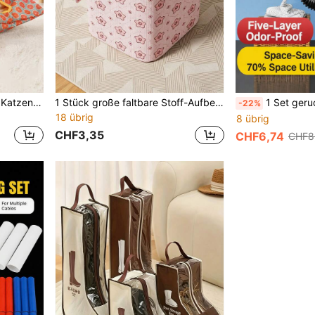
1 Stück großer knisternder Katzentunnel mit Guckloch, leichter Stoff-Spieltunnel für Haustiere, interaktiver Katzentunnel mit orangem Muster, knisternder Sound + Erkundungsaktivität, geeignet für Kätzchen und Katzen zum Indoor-Spiel, tägliches Geschenk für Zuhause
1 Stück große faltbare Stoff-Aufbewahrungstasche mit Griffen, tragbarer Kleiderschrank-Organizer für Kleidung, Hosen, Handtücher, Bettdecken, Decken, Kissen, Bettwäsche, Spielzeug und Wäsche, platzsparende Aufbewahrung für Schlafzimmer, Wohnheim, Wohnung, saisonale Heimorganisation
1 Set geruchsdichtes Abflussrohr, Spülbeckenablauf
-22%
18 übrig
8 übrig
CHF3,35
CHF6,74
CHF8