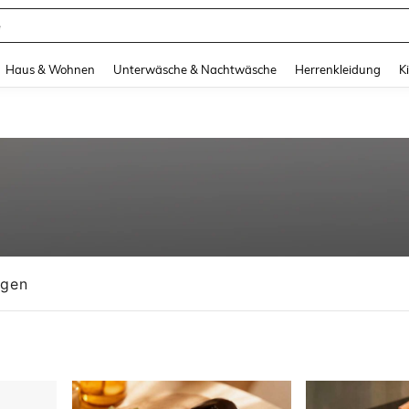
suit Damen
and down arrow keys to navigate search Zuletzt gesucht and Suche und Finde. Pr
Haus & Wohnen
Unterwäsche & Nachtwäsche
Herrenkleidung
K
ngen