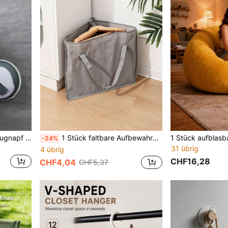
1/2 Stücke Badezimmer Saugnapf Haltegriff, ohne Bohren wandmontierter Duschgriff, starke Haftung Stützstange, rutschfester Hilfsgriff, geeignet für Badezimmer Toilette Duschraum Badewanne Tür, Seniorenheim Pflegebedarf
1 Stück faltbare Aufbewahrungstasche für Kleiderbügel mit Griffen, großer Kapazität, dreieckiger Kleiderbügel-Organizer, Aufbewahrungsbehälter für Kunststoff- und Metallbügel, Wäschekorb, Kleiderschrank-Organizer für Schlafzimmer, Badezimmer, Balkon, Waschküche, Zuhause, Wohnung, unverzichtbare Artikel
-24%
31 übrig
4 übrig
CHF16,28
CHF4,04
CHF5,37