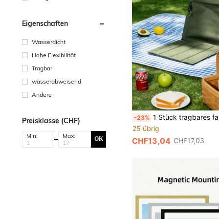
Eigenschaften
Wasserdicht
Hohe Flexibilität
Tragbar
wasserabweisend
Andere
1 Stück tragbares faltbares Rückenlehnen-Sitzkissen, leichter Oxford Outdoor-Bodenstuhl mit Stützrahmen, grüner gepolsterter Stadionstuhl, Rückenstütze Camping-Strandstuhl, Picknick-Garten-Rase
-23%
Preisklasse (CHF)
25 übrig
Min:
Max:
OK
CHF13,04
CHF17,03