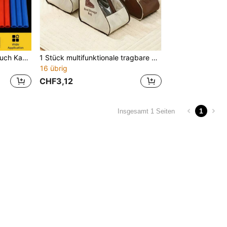
164 Stücke Schrumpfschlauch Kabel Reparatur Set, Mehrfarbiges Kabelschlauch Set, DIY Kabelschutz Schlauch, Geeignet für USB Typ C Android Ladekabel, Kabel Organizer Zubehör, Mehrere Größen Reparatur Set, Geeignet für Handy Elektronik Zubehör, Bürobedarf
1 Stück multifunktionale tragbare Stiefel-Aufbewahrungstasche mit Griff, große Kapazität, Schuh-Organizer mit Staubschutz für hohe Stiefel, Stiefeletten und Sneaker, Reise-Schuhbeutel, Schrank-Organizer, Aufbewahrungstasche für Kleiderschrank, Zuhause, Wohnheim, Wohnung, Unterbett-Aufbewahrungslösung
16 übrig
CHF3,12
1
Insgesamt 1 Seiten