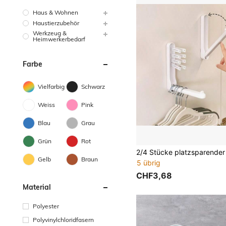
Haus & Wohnen
Haustierzubehör
Werkzeug &
Heimwerkerbedarf
Farbe
Vielfarbig
Schwarz
Weiss
Pink
Blau
Grau
Grün
Rot
Gelb
Braun
5 übrig
CHF3,68
Material
Polyester
Polyvinylchloridfasern