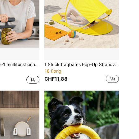
öffner, Dosenöffner, Deckelentferner, manueller Drehverschlussöffner, ergonomisches Design, Geschenk für den täglichen Gebrauch beim Kochen zu Hause
1 Stück tragbares Pop-Up Strandzelt, UV-beständiger Polyester Sonnenschutz, einfarbiges ovales Schnellöffnung Faltzelt mit Mesh-Fenster und Aufbewahrungstasche, winddichter Outdoor Sonnenschutz für Strand, Camping, Picknick, Reisen und Sommerurlaub
18 übrig
CHF11,88