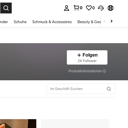
0
0
ess Enter to select.
inder
Schuhe
Schmuck & Accessoires
Beauty & Gesundheit
Gro
Folgen
24 Follower
Produktinformationen