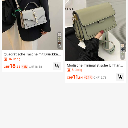
21
Quadratische Tasche mit Druckkno
7
pf
16 übrig
18
Modische minimalistische Umhäng
CHF
,38
-1%
CHF18,58
etasche mit Klappe und Schultergur
8 übrig
t
11
CHF
,84
-24%
CHF15,78