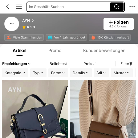
Im Geschäft Suchen
AYN
Folgen
4.2K Follower
4.93
Produktinformation: Preisangabe, Verkaufs- und Lagerbestandsdetails.
Viele Stammkunden
Vor 1 Jahr gegründet
15K Kürzlich verkauft
Artikel
Promo
Kundenbewertungen
Empfehlungen
Beliebtest
Preis
Filter
Kategorie
Typ
Farbe
Details
Stil
Muster