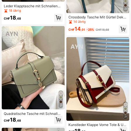
Leder Klapptasche mit Schnallenve
21
rschluss als Henkeltasche & Umhän
18 übrig
getasche
18
Crossbody Tasche Mit Gürtel Dekor
CHF
,48
ation Und Griff Oben
14 übrig
14
CHF
,01
-25%
CHF18,68
21
Quadratische Tasche mit Schnalle
21
Dekor, Klappe
18
CHF
,48
Kunstleder Klappe Vorne Tote & Um
hängetasche
18