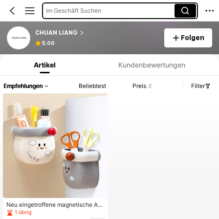
Im Geschäft Suchen
CHUAN LIANG
Folgen
Produktinformation: Preisangabe, Verkaufs- und Lagerbestandsdetails.
5.00
Artikel
Kundenbewertungen
Empfehlungen
Beliebtest
Preis
Filter
Neu eingetroffene magnetische Auf
bewahrungsbox im Dopamin-Stil, ä
1 übrig
sthetischer Desktop-Organizer im I