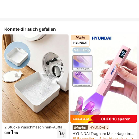
Könnte dir auch gefallen
CHF0,10 sparen
2 Stücke Waschmaschinen-Auffan
HYUNDAI
1
gwanne Tropfschale, wasserdichte
CHF
,18
HYUNDAI Tragbare Mini-Nageltroc
Bodenschutzmatte für Waschraum,
kner Aufladbare Handheld-Nagella
#1 Bestseller
in Salon Nagelhärtungslampen und -trockner