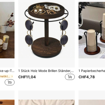
enmuster (minimalistische Mode), Reise
1 Stück Holz Mode Brillen Ständer, 360° drehbarer Brillenhalter Schreibtisch Organizer
in Polyester Kosmetiktaschen & -koffer
CHF11,04
CHF4,78