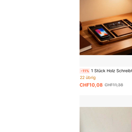
1 Stück Holz Schreibtisch Organizer - Massivholz Mehrfach-Aufbewahrungsbox für Brillen/Handy/Kopfhörer, Büro
-11%
22 übrig
CHF10,08
CHF11,38