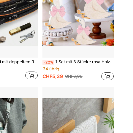
1 Stück Brillenetui mit doppeltem Reißverschluss und Fallschutz - tragbare EVA Mode-Brillenaufbewahrungstasche, stilvolles Hartschalen-Brillenetui für Unisex (Schwarz/Grün/Orange)
1 Set mit 3 Stücke rosa Holz Schleife süße kleine Gans Tisch Mittel Dekoration - Feiertag Party Esszimmer Dekoration, süße weiße Schwan Dekoration, geeignet für Zuhause und als Geschenk (Rosa/Blau)
-22%
34 übrig
CHF5,39
CHF6,98