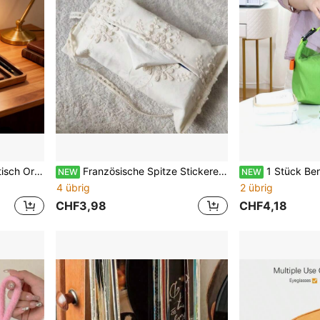
 Schreibtisch Tablett mit Trennfächern
Französische Spitze Stickerei Tücher Tasche Gurt Auto Aufhängung Stoff doppellagige Taschentuchbox Büro Tisch Aufbewahrung Heim Dekoration
1 Stück Bento-Tasche, große Kapazität Lunch-Tasche mit Reis,
NEW
NEW
4 übrig
2 übrig
CHF3,98
CHF4,18