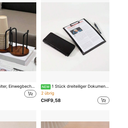
1 Papierbecherhalter, Einwegbecherhalter, Schreibtisch-Kaffeetisch-Aufbewahrungsregal, Teetassen-Kaffeetassenhalter
1 Stück dreiteiliger Dokumentenordner tragbarer Präsentations-Datei-Organizer für Büro/Schule, professioneller 3-Panel-Papierhalter (Schwarz)
NEW
2 übrig
CHF9,58