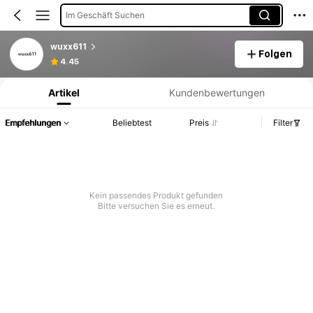
Im Geschäft Suchen
wuxx611
Folgen
Produktinformation: Preisangabe, Verkaufs- und Lagerbestandsdetails.
4.45
Artikel
Kundenbewertungen
Empfehlungen
Beliebtest
Preis
Filter
Kein passendes Produkt gefunden
Bitte versuchen Sie es erneut.