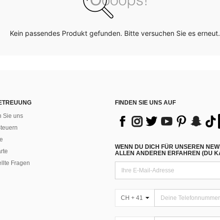
Kein passendes Produkt gefunden. Bitte versuchen Sie es erneut.
ETREUUNG
FINDEN SIE UNS AUF
n Sie uns
teuern
e
WENN DU DICH FÜR UNSEREN NEW
rte
ALLEN ANDEREN ERFAHREN (DU KA
ellte Fragen
CH + 41