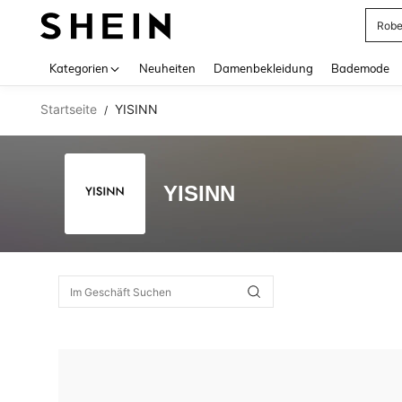
Rob
Use up 
Kategorien
Neuheiten
Damenbekleidung
Bademode
Startseite
YISINN
/
YISINN