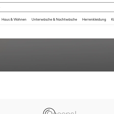
e
and down arrow keys to navigate search Zuletzt gesucht and Suche und Finde. Pr
Haus & Wohnen
Unterwäsche & Nachtwäsche
Herrenkleidung
K