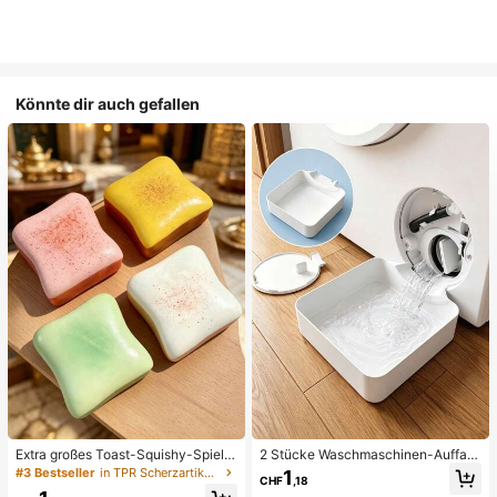
Könnte dir auch gefallen
Extra großes Toast-Squishy-Spielz
2 Stücke Waschmaschinen-Auffan
eug, superweiches Buttertoast-Stre
gwanne Tropfschale, wasserdichte
#3 Bestseller
in TPR Scherzartikel und Scherzartikel für Teenage
1
CHF
,18
ssabbau-Drückspielzeug, erhältlich
Bodenschutzmatte für Waschraum,