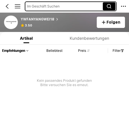
Im Geschäft Suchen
YWFANYANGWEI18
Folgen
Produktinformation: Preisangabe, Verkaufs- und Lagerbestandsdetails.
3.50
Artikel
Kundenbewertungen
Empfehlungen
Beliebtest
Preis
Filter
Kein passendes Produkt gefunden
Bitte versuchen Sie es erneut.