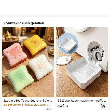
Könnte dir auch gefallen
Extra großes Toast-Squishy-Spielz
2 Stücke Waschmaschinen-Auffan
eug, superweiches Buttertoast-Stre
gwanne Tropfschale, wasserdichte
#3 Bestseller
in Reisespielzeugset Quetschspielzeug für Teenager
1
CHF
,18
ssabbau-Drückspielzeug, erhältlich
Bodenschutzmatte für Waschraum,