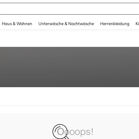
e
and down arrow keys to navigate search Zuletzt gesucht and Suche und Finde. Pr
Haus & Wohnen
Unterwäsche & Nachtwäsche
Herrenkleidung
K