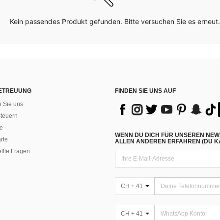
Kein passendes Produkt gefunden. Bitte versuchen Sie es erneut.
ETREUUNG
FINDEN SIE UNS AUF
n Sie uns
teuern
e
WENN DU DICH FÜR UNSEREN NEW
rte
ALLEN ANDEREN ERFAHREN (DU KA
ellte Fragen
CH + 41
CH + 41