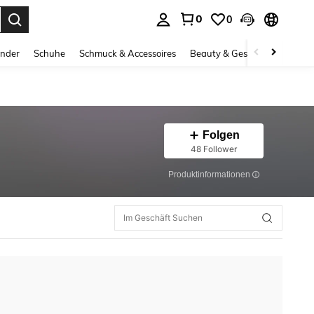
0
0
ess Enter to select.
inder
Schuhe
Schmuck & Accessoires
Beauty & Gesundheit
Gro
Folgen
48 Follower
Produktinformationen