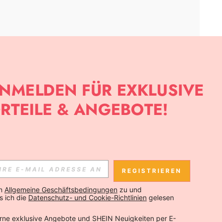
APP
SLETTER ANMELDEST, KANNST DU DIE NEUESTEN TRENDS VOR
NNST DICH JEDERZEIT ABMELDEN).
REGISTRIEREN
Abonnieren
n 
Allgemeine Geschäftsbedingungen
 zu und 
 ich die 
Datenschutz- und Cookie-Richtlinien
 gelesen 
Abonnieren
rne exklusive Angebote und SHEIN Neuigkeiten per E-