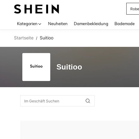
Rob
Use up 
Kategorien
Neuheiten
Damenbekleidung
Bademode
Startseite
Suitioo
/
Suitioo