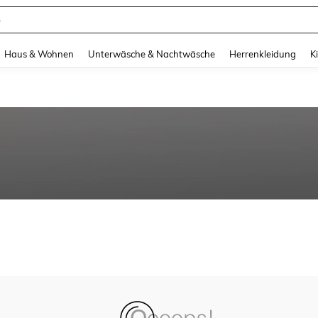
e
and down arrow keys to navigate search Zuletzt gesucht and Suche und Finde. Pr
Haus & Wohnen
Unterwäsche & Nachtwäsche
Herrenkleidung
K