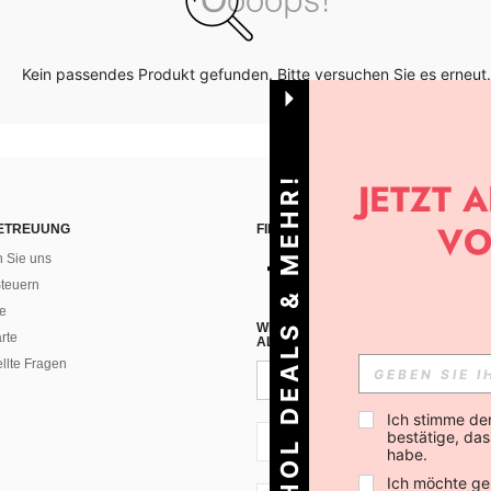
Kein passendes Produkt gefunden. Bitte versuchen Sie es erneut.
HOL DEALS & MEHR!
ETREUUNG
FINDEN SIE UNS AUF
n Sie uns
teuern
e
WENN DU DICH FÜR UNSEREN NEW
rte
ALLEN ANDEREN ERFAHREN (DU KA
ellte Fragen
Ich stimme de
bestätige, dass
CH + 41
habe.
Ich möchte ge