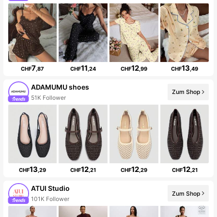
7
11
12
13
CHF
,87
CHF
,24
CHF
,99
CHF
,49
ADAMUMU shoes
Zum Shop
51K Follower
13
12
12
12
CHF
,29
CHF
,21
CHF
,29
CHF
,21
ATUI Studio
Zum Shop
101K Follower