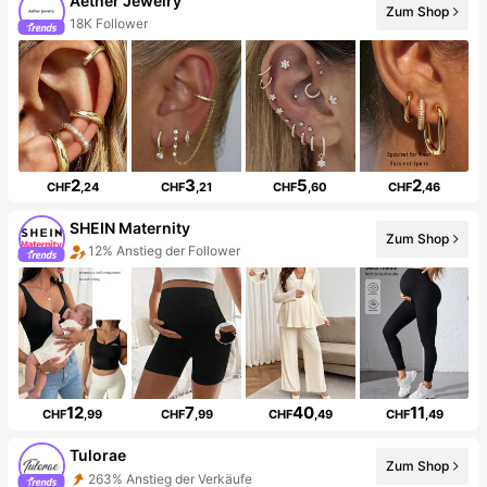
Aether Jewelry
Zum Shop
18K Follower
2
3
5
2
CHF
,24
CHF
,21
CHF
,60
CHF
,46
SHEIN Maternity
Zum Shop
12% Anstieg der Follower
12
7
40
11
CHF
,99
CHF
,99
CHF
,49
CHF
,49
Tulorae
Zum Shop
263% Anstieg der Verkäufe