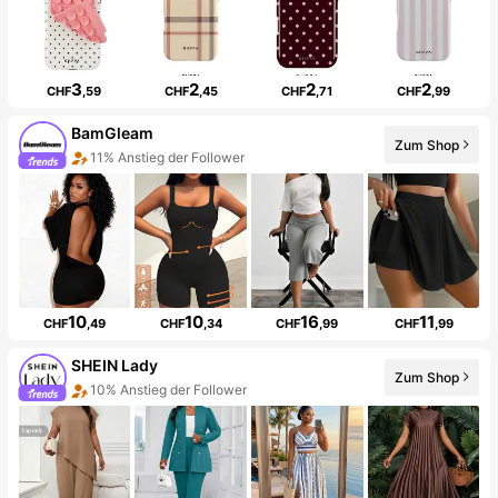
3
2
2
2
CHF
,59
CHF
,45
CHF
,71
CHF
,99
BamGleam
Zum Shop
11% Anstieg der Follower
10
10
16
11
CHF
,49
CHF
,34
CHF
,99
CHF
,99
SHEIN Lady
Zum Shop
10% Anstieg der Follower