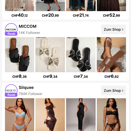
40
20
21
52
CHF
,12
CHF
,99
CHF
,74
CHF
,99
MICCOM
Zum Shop
14K Follower
8
9
7
6
CHF
,36
CHF
,34
CHF
,34
CHF
,62
Silquee
Zum Shop
764K Follower