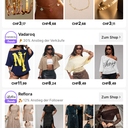
3
4
2
3
CHF
,17
CHF
,68
CHF
,68
CHF
,11
Vadaroq
Zum Shop
30% Anstieg der Verkäufe
9K Follower
11
8
8
8
CHF
,99
CHF
,24
CHF
,49
CHF
,49
Reflora
Zum Shop
12% Anstieg der Follower
50+ Neu