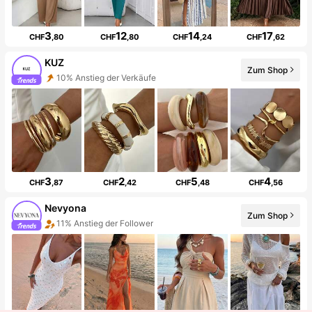
3
12
14
17
CHF
,80
CHF
,80
CHF
,24
CHF
,62
KUZ
Zum Shop
10% Anstieg der Verkäufe
3
2
5
4
CHF
,87
CHF
,42
CHF
,48
CHF
,56
Nevyona
Zum Shop
11% Anstieg der Follower