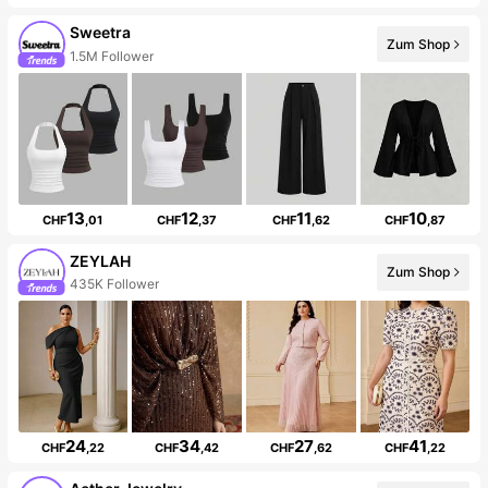
Sweetra
Zum Shop
1.5M Follower
13
12
11
10
CHF
,01
CHF
,37
CHF
,62
CHF
,87
ZEYLAH
Zum Shop
435K Follower
24
34
27
41
CHF
,22
CHF
,42
CHF
,62
CHF
,22