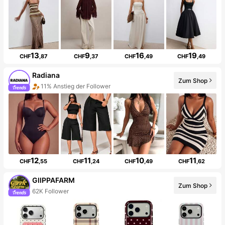
13
9
16
19
CHF
,87
CHF
,37
CHF
,49
CHF
,49
Radiana
Zum Shop
11% Anstieg der Follower
12
11
10
11
CHF
,55
CHF
,24
CHF
,49
CHF
,62
GIIPPAFARM
Zum Shop
62K Follower