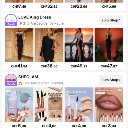
7
32
20
5
CHF
,49
CHF
,62
CHF
,99
CHF
,99
LOVE Aing Dress
Zum Shop
21% Anstieg der Verkäufe
41
38
49
47
CHF
,94
CHF
,50
CHF
,27
CHF
,87
SHEGLAM
Zum Shop
16% Anstieg der Follower
5
4
4
3
CHF
,00
CHF
,08
CHF
,00
CHF
,04