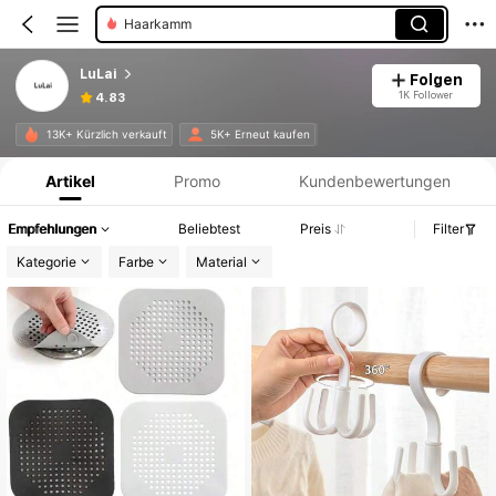
Haarkamm
LuLai
Folgen
1K Follower
4.83
Produktinformation: Preisangabe, Verkaufs- und Lagerbestandsdetails.
13K+ Kürzlich verkauft
5K+ Erneut kaufen
Artikel
Promo
Kundenbewertungen
Empfehlungen
Beliebtest
Preis
Filter
Kategorie
Farbe
Material