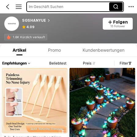
Im Geschäft Suchen
SGSHANYUE
Folgen
15 Follower
4.09
Produktinformation: Preisangabe, Verkaufs- und Lagerbestandsdetails.
1.6K Kürzlich verkauft
Artikel
Promo
Kundenbewertungen
Empfehlungen
Beliebtest
Preis
Filter