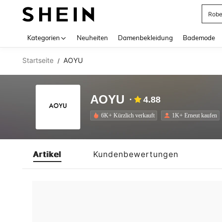
Rob
Use up 
Kategorien
Neuheiten
Damenbekleidung
Bademode
Startseite
AOYU
/
AOYU
4.88
6K+ Kürzlich verkauft
1K+ Erneut kaufen
Artikel
Kundenbewertungen