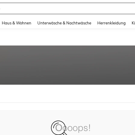
e
and down arrow keys to navigate search Zuletzt gesucht and Suche und Finde. Pr
Haus & Wohnen
Unterwäsche & Nachtwäsche
Herrenkleidung
K