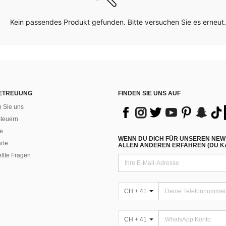
Kein passendes Produkt gefunden. Bitte versuchen Sie es erneut.
ETREUUNG
FINDEN SIE UNS AUF
n Sie uns
teuern
e
WENN DU DICH FÜR UNSEREN NEW
rte
ALLEN ANDEREN ERFAHREN (DU KA
ellte Fragen
CH + 41
CH + 41