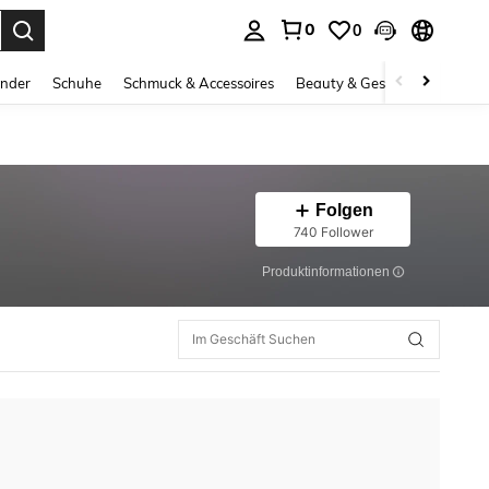
0
0
ess Enter to select.
inder
Schuhe
Schmuck & Accessoires
Beauty & Gesundheit
Gro
Folgen
740 Follower
Produktinformationen