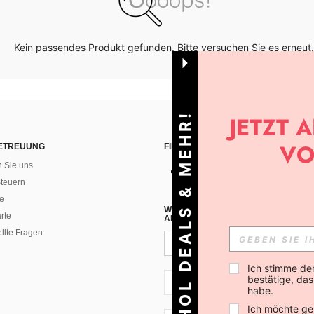
Kein passendes Produkt gefunden. Bitte versuchen Sie es erneut.
HOL DEALS & MEHR!
ETREUUNG
FINDEN SIE UNS AUF
n Sie uns
teuern
e
WENN DU DICH FÜR UNSEREN NEW
rte
ALLEN ANDEREN ERFAHREN (DU KA
ellte Fragen
Ich stimme de
bestätige, dass
CH + 41
habe.
Ich möchte ge