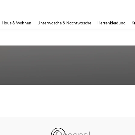
e
and down arrow keys to navigate search Zuletzt gesucht and Suche und Finde. Pr
Haus & Wohnen
Unterwäsche & Nachtwäsche
Herrenkleidung
K