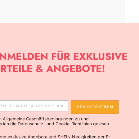
APP
SLETTER ANMELDEST, KANNST DU DIE NEUESTEN TRENDS VOR
NNST DICH JEDERZEIT ABMELDEN).
REGISTRIEREN
Abonnieren
n 
Allgemeine Geschäftsbedingungen
 zu und 
 ich die 
Datenschutz- und Cookie-Richtlinien
 gelesen 
Abonnieren
rne exklusive Angebote und SHEIN Neuigkeiten per E-