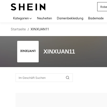
Rob
Use up 
Kategorien
Neuheiten
Damenbekleidung
Bademode
Startseite
XINXUAN11
/
XINXUAN11