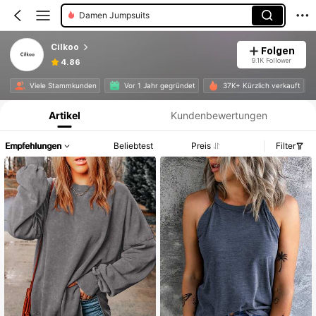
Damen Jumpsuits
Cilkoo
Folgen
9.1K Follower
4.86
Produktinformation: Preisangabe, Verkaufs- und Lagerbestandsdetails.
Viele Stammkunden
Vor 1 Jahr gegründet
37K+ Kürzlich verkauft
Artikel
Kundenbewertungen
Empfehlungen
Beliebtest
Preis
Filter