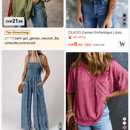
21
CHF
,99
CILKOO Damen Einfarbiges Lässige
Top-Bewertung
s Vielseitiges Trägertop für den Som
38 übrig
p***6:
sehr gut ,genau ,neutral ,Ba
mer
umwolle,oversized
6
CHF
,49
-13%
CHF7,49