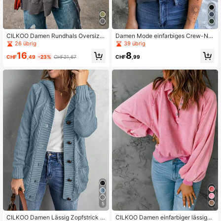
CILKOO Damen Rundhals Oversize
Damen Mode einfarbiges Crew-Ne
d Langarm lässig Sweatshirt mit Sc
ck ärmelloses einfaches Trägershir
26 übrig
39 übrig
hlitz am Saum
t, Lässig Sommer-Bekleidung
16
8
CHF
,49
-23%
CHF21,67
CHF
,99
5
CILKOO Damen Lässig Zopfstrick S
CILKOO Damen einfarbiger lässiger,