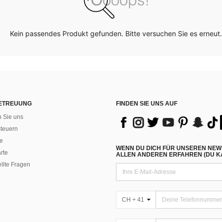
Kein passendes Produkt gefunden. Bitte versuchen Sie es erneut.
ETREUUNG
FINDEN SIE UNS AUF
n Sie uns
teuern
e
WENN DU DICH FÜR UNSEREN NEW
rte
ALLEN ANDEREN ERFAHREN (DU KA
ellte Fragen
CH + 41