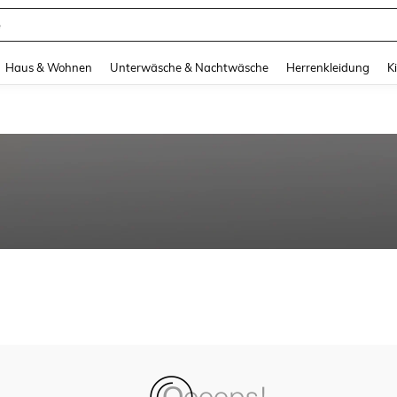
e
and down arrow keys to navigate search Zuletzt gesucht and Suche und Finde. Pr
Haus & Wohnen
Unterwäsche & Nachtwäsche
Herrenkleidung
K