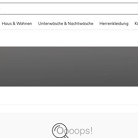
e
and down arrow keys to navigate search Zuletzt gesucht and Suche und Finde. Pr
Haus & Wohnen
Unterwäsche & Nachtwäsche
Herrenkleidung
K