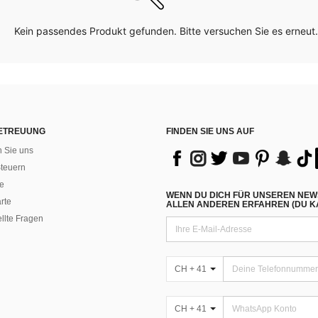
Kein passendes Produkt gefunden. Bitte versuchen Sie es erneut.
ETREUUNG
FINDEN SIE UNS AUF
n Sie uns
teuern
e
WENN DU DICH FÜR UNSEREN NEW
rte
ALLEN ANDEREN ERFAHREN (DU KA
ellte Fragen
CH + 41
CH + 41