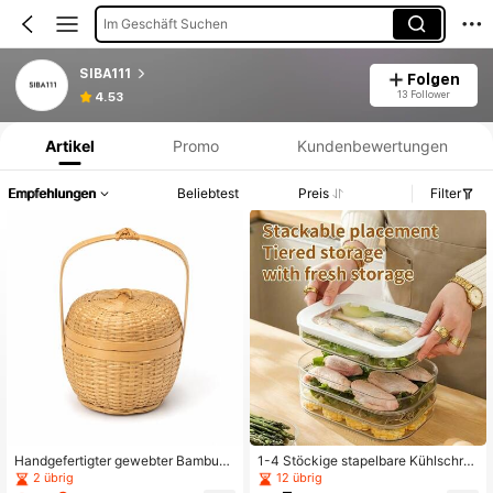
Im Geschäft Suchen
SIBA111
Folgen
Produktinformation: Preisangabe, Verkaufs- und Lagerbestandsdetails.
13 Follower
4.53
Artikel
Promo
Kundenbewertungen
Empfehlungen
Beliebtest
Preis
Filter
Handgefertigter gewebter Bambus-
1-4 Stöckige stapelbare Kühlschra
Minikorb mit Deckel und Griff, hand
nk-Fleischaufbewahrungsbox mit D
2 übrig
12 übrig
werkliche Schmuckaufbewahrungs
eckel, mehrschichtiger Lebensmitte