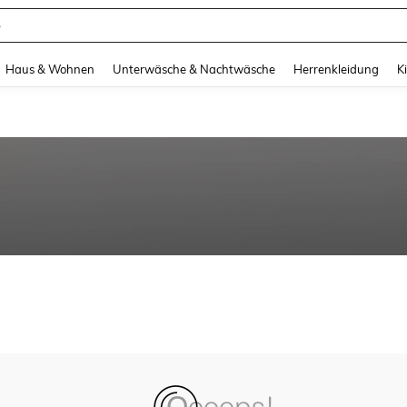
e
and down arrow keys to navigate search Zuletzt gesucht and Suche und Finde. Pr
Haus & Wohnen
Unterwäsche & Nachtwäsche
Herrenkleidung
K