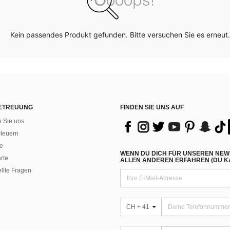
Kein passendes Produkt gefunden. Bitte versuchen Sie es erneut.
ETREUUNG
FINDEN SIE UNS AUF
n Sie uns
teuern
e
WENN DU DICH FÜR UNSEREN NEW
rte
ALLEN ANDEREN ERFAHREN (DU KA
ellte Fragen
CH + 41