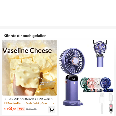
Könnte dir auch gefallen
Süßes Milchduftendes TPR weiche
s quetschbares Dumpling-förmiges
#1 Bestseller
in Mehrfarbig Quetschspielzeug für Teenager
Stressabbau-Spielzeug, 5cm niedli
3
CHF
,36
-22%
CHF4,35
ches lustiges Quetsch-Stressabbau
-Ornament, modisches praktisches