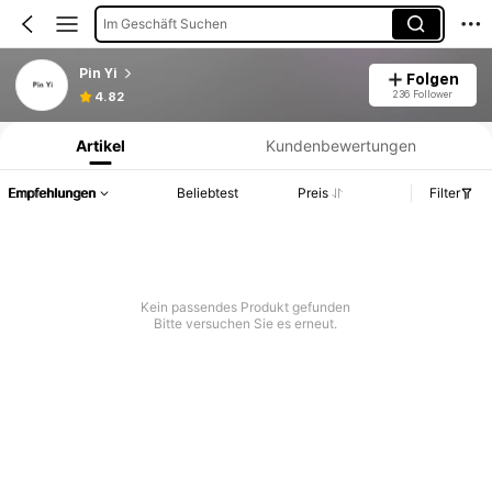
Im Geschäft Suchen
Pin Yi
Folgen
Produktinformation: Preisangabe, Verkaufs- und Lagerbestandsdetails.
236 Follower
4.82
Artikel
Kundenbewertungen
Empfehlungen
Beliebtest
Preis
Filter
Kein passendes Produkt gefunden
Bitte versuchen Sie es erneut.